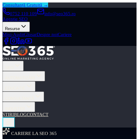
Consultanță Gratuită →
0752 110 109
info@seo365.ro
Agenție SEO
Resurse
Mini-Audit
Glosar
Despre noi
Cariere
SEO
AUTOMATIZĂRI
EDUCAȚIE
CONSULTANȚĂ
INDUSTRII
ȘTIRI
BLOG
CONTACT
CARIERE LA SEO 365