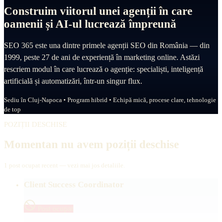
Construim viitorul unei agenții în care
oamenii și AI-ul lucrează împreună
SEO 365 este una dintre primele agenții SEO din România — din
1999, peste 27 de ani de experiență în marketing online. Astăzi
rescriem modul în care lucrează o agenție: specialiști, inteligență
artificială și automatizări, într-un singur flux.
Sediu în Cluj-Napoca • Program hibrid • Echipă mică, procese clare, tehnologie
de top
POZIȚII DESCHISE
Momentan nu avem poziții deschise
1
post ocupat
recent — vezi mai jos detaliile.
Client Success Coordinator
Post ocupat