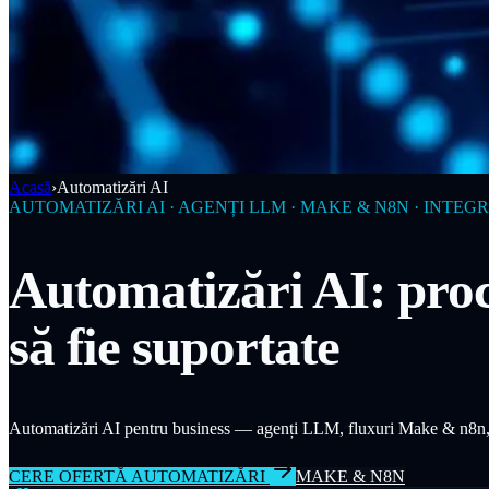
Acasă
›
Automatizări AI
AUTOMATIZĂRI AI · AGENȚI LLM · MAKE & N8N · INTEG
Automatizări AI: proc
să fie suportate
Automatizări AI pentru business — agenți LLM, fluxuri Make & n8n, 
CERE OFERTĂ AUTOMATIZĂRI
MAKE & N8N