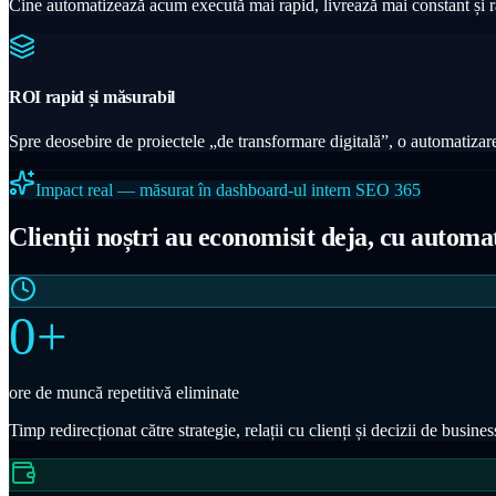
Cine automatizează acum execută mai rapid, livrează mai constant și r
ROI rapid și măsurabil
Spre deosebire de proiectele „de transformare digitală”, o automatizare
Impact real — măsurat în dashboard-ul intern SEO 365
Clienții noștri au economisit deja, cu automa
0
+
ore de muncă repetitivă eliminate
Timp redirecționat către strategie, relații cu clienți și decizii de busin