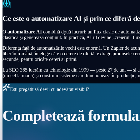
Ce este o automatizare AI și prin ce diferă d
O
automatizare AI
combină două lucruri: un flux clasic de automatiza
clasifică și generează conținut. În practică, AI-ul devine „creierul” fl
Diferența față de automatizările vechi este enormă. Un Zapier de acum
liber în română, înțelege că e o cerere de ofertă, extrage produsele ce
secunde, pentru oricâte cereri ai primi.
La SEO 365 lucrăm cu tehnologie din 1999 — peste 27 de ani — și am co
(nu cel la modă) și construim sisteme care funcționează în producție, 
Ești pregătit să devii cu adevărat vizibil?
Completează formula