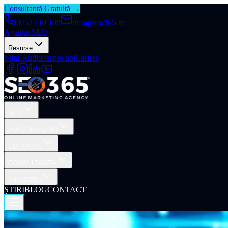
Consultanță Gratuită →
0752 110 109
info@seo365.ro
Agenție SEO
Resurse
Mini-Audit
Despre noi
Cariere
SEO
AUTOMATIZĂRI
EDUCAȚIE
CONSULTANȚĂ
INDUSTRII
ȘTIRI
BLOG
CONTACT