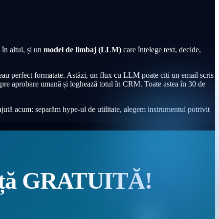
n altul, și un
model de limbaj (LLM)
care înțelege text, decide,
u perfect formatate. Astăzi, un flux cu LLM poate citi un email scris
te spre aprobare umană și loghează totul în CRM. Toate astea în 30 de
ută acum: separăm hype-ul de utilitate, alegem instrumentul potrivit
nță GRATUITĂ!