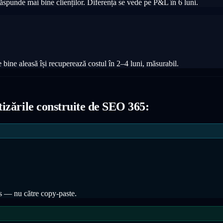
ăspunde mai bine clienților. Diferența se vede pe P&L în 6 luni.
 bine aleasă își recuperează costul în 2–4 luni, măsurabil.
tizările construite de SEO 365:
ess — nu către copy-paste.