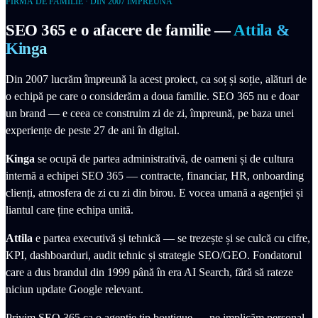
FIRMĂ DE FAMILIE · DIN 2007 ÎMPREUNĂ
SEO 365 e o afacere de familie —
Attila &
Kinga
Din 2007 lucrăm împreună la acest proiect, ca soț și soție, alături de
o echipă pe care o considerăm a doua familie. SEO 365 nu e doar
un brand — e ceea ce construim zi de zi, împreună, pe baza unei
experiențe de peste 27 de ani în digital.
Kinga
se ocupă de partea administrativă, de oameni și de cultura
internă a echipei SEO 365 — contracte, financiar, HR, onboarding
clienți, atmosfera de zi cu zi din birou. E vocea umană a agenției și
liantul care ține echipa unită.
Attila
e partea executivă și tehnică — se trezește și se culcă cu cifre,
KPI, dashboarduri, audit tehnic și strategie SEO/GEO. Fondatorul
care a dus brandul din 1999 până în era AI Search, fără să rateze
niciun update Google relevant.
Privim SEO 365 ca o agenție tip boutique — ne implicăm personal