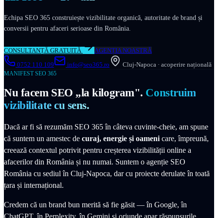
Echipa SEO 365 construiește vizibilitate organică, autoritate de brand și
conversii pentru afaceri serioase din România.
CONSULTANȚĂ GRATUITĂ
AGENȚIA NOASTRĂ
0752 110 109
info@seo365.ro
Cluj-Napoca
· acoperire națională
MANIFEST SEO 365
Nu facem SEO „la kilogram".
Construim
vizibilitate cu sens.
Dacă ar fi să rezumăm SEO 365 în câteva cuvinte-cheie, am spune
că suntem un amestec de
curaj, energie și oameni
care, împreună,
creează contextul potrivit pentru creșterea vizibilității online a
afacerilor din România și nu numai. Suntem o agenție SEO
România cu sediul în Cluj-Napoca, dar cu proiecte derulate în toată
țara și internațional.
Credem că un brand bun merită să fie găsit — în Google, în
ChatGPT, în Perplexity, în Gemini și oriunde apar răspunsurile