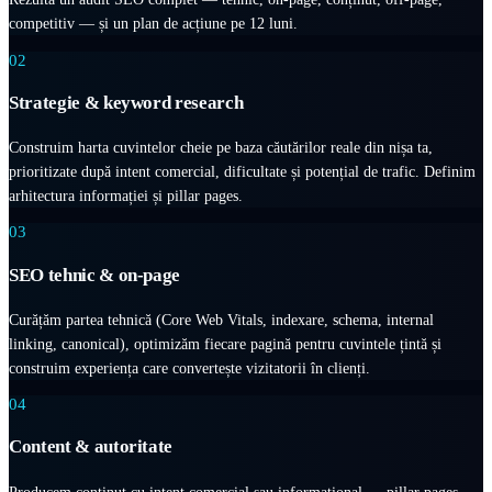
competitiv — și un plan de acțiune pe 12 luni.
02
Strategie & keyword research
Construim harta cuvintelor cheie pe baza căutărilor reale din nișa ta,
prioritizate după intent comercial, dificultate și potențial de trafic. Definim
arhitectura informației și pillar pages.
03
SEO tehnic & on-page
Curățăm partea tehnică (Core Web Vitals, indexare, schema, internal
linking, canonical), optimizăm fiecare pagină pentru cuvintele țintă și
construim experiența care convertește vizitatorii în clienți.
04
Content & autoritate
Producem conținut cu intent comercial sau informațional — pillar pages,