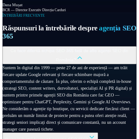
Dana Mușat
BCR — Director Executiv Direcția Carduri
ÎNTREBĂRI FRECVENTE
Răspunsuri la întrebările despre
agenția SEO
365
Ce face diferită echipa SEO 365 față de alte agenții SEO din
România?
Suntem în digital din 1999 — peste 27 de ani de experiență — am trăit
fiecare update Google relevant și fiecare schimbare majoră a
comportamentului de căutare. În plus, oferim o echipă completă in-house
(strategi SEO, content writers, dezvoltatori, specialiști AI și PR digital) și
suntem printre primele agenții SEO din România care fac GEO —
optimizare pentru ChatGPT, Perplexity, Gemini și Google AI Overviews.
Ne considerăm o agenție tip boutique, cu servicii dedicate fiecărui client —
preluăm un număr limitat de proiecte pentru a putea oferi atenție reală,
strategi seniori implicați direct și comunicare constantă, nu un account
manager care pasează tichete.