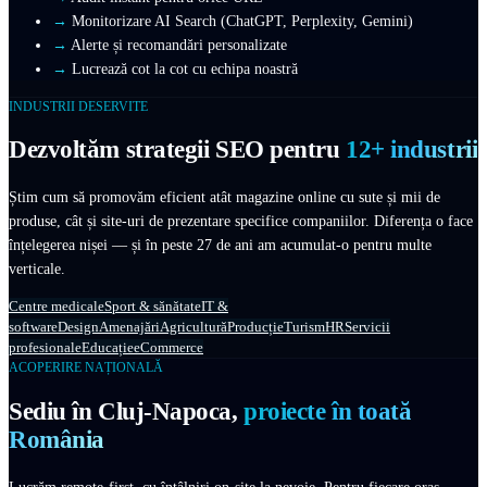
→
Monitorizare AI Search (ChatGPT, Perplexity, Gemini)
→
Alerte și recomandări personalizate
→
Lucrează cot la cot cu echipa noastră
INDUSTRII DESERVITE
Dezvoltăm strategii SEO pentru
12+ industrii
Știm cum să promovăm eficient atât magazine online cu sute și mii de
produse, cât și site-uri de prezentare specifice companiilor. Diferența o face
înțelegerea nișei — și în peste 27 de ani am acumulat-o pentru multe
verticale.
Centre medicale
Sport & sănătate
IT &
software
Design
Amenajări
Agricultură
Producție
Turism
HR
Servicii
profesionale
Educație
eCommerce
ACOPERIRE NAȚIONALĂ
Sediu în Cluj-Napoca,
proiecte în toată
România
Lucrăm remote-first, cu întâlniri on-site la nevoie. Pentru fiecare oraș