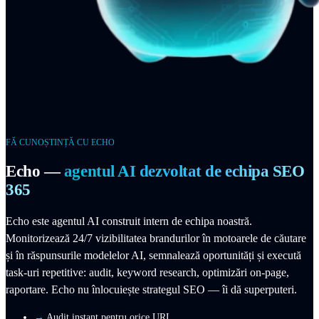
FĂ CUNOȘTINȚĂ CU ECHO
Echo —
agentul AI dezvoltat de echipa SEO
365
Echo este agentul AI construit intern de echipa noastră.
Monitorizează 24/7 vizibilitatea brandurilor în motoarele de căutare
și în răspunsurile modelelor AI, semnalează oportunități și execută
task-uri repetitive: audit, keyword research, optimizări on-page,
raportare. Echo nu înlocuiește strategul SEO — îi dă superputeri.
→
Audit instant pentru orice URL