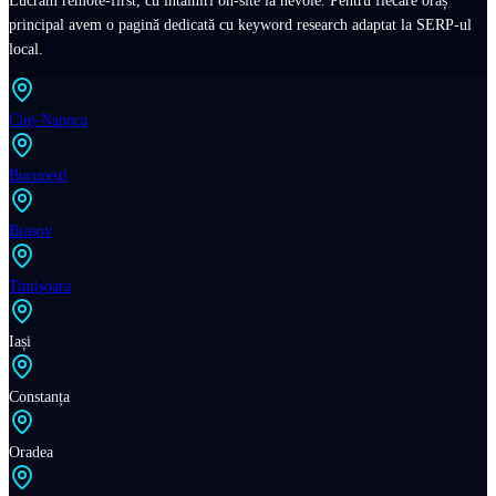
principal avem o pagină dedicată cu keyword research adaptat la SERP-ul
local.
Cluj-Napoca
București
Brașov
Timișoara
Iași
Constanța
Oradea