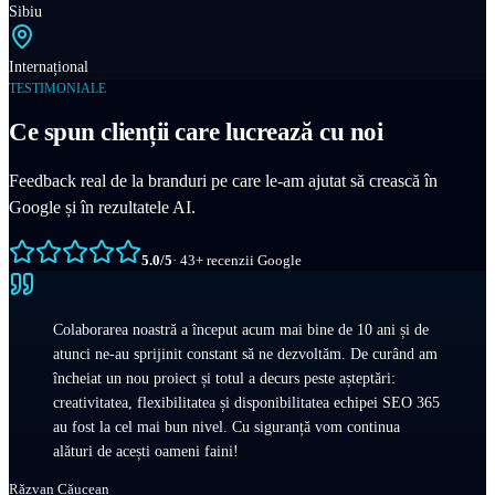
Sibiu
Internațional
TESTIMONIALE
Ce spun clienții care lucrează cu noi
Feedback real de la branduri pe care le-am ajutat să crească în
Google și în rezultatele AI.
5.0
/5
·
43
+
recenzii Google
Colaborarea noastră a început acum mai bine de 10 ani și de
atunci ne-au sprijinit constant să ne dezvoltăm. De curând am
încheiat un nou proiect și totul a decurs peste așteptări:
creativitatea, flexibilitatea și disponibilitatea echipei SEO 365
au fost la cel mai bun nivel. Cu siguranță vom continua
alături de acești oameni faini!
Răzvan Căucean