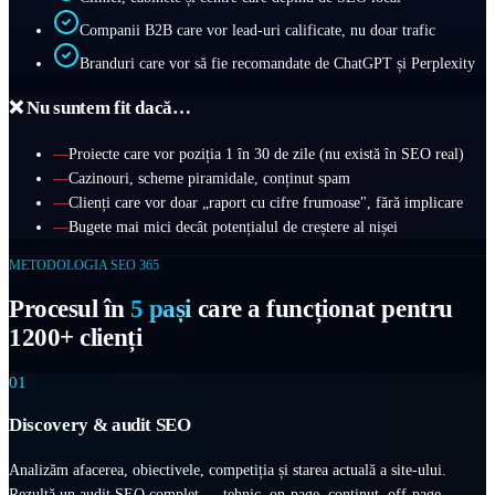
Companii B2B care vor lead-uri calificate, nu doar trafic
Branduri care vor să fie recomandate de ChatGPT și Perplexity
❌ Nu suntem fit dacă…
—
Proiecte care vor poziția 1 în 30 de zile (nu există în SEO real)
—
Cazinouri, scheme piramidale, conținut spam
—
Clienți care vor doar „raport cu cifre frumoase", fără implicare
—
Bugete mai mici decât potențialul de creștere al nișei
METODOLOGIA SEO 365
Procesul în
5 pași
care a funcționat pentru
1200+ clienți
01
Discovery & audit SEO
Analizăm afacerea, obiectivele, competiția și starea actuală a site-ului.
Rezultă un audit SEO complet — tehnic, on-page, conținut, off-page,