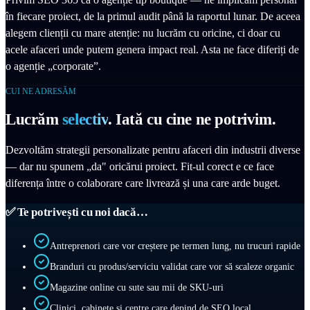
în fiecare proiect, de la primul audit până la raportul lunar. De aceea
alegem clienții cu mare atenție: nu lucrăm cu oricine, ci doar cu
acele afaceri unde putem genera impact real. Asta ne face diferiți de
o agenție „corporate”.
CUI NE ADRESĂM
Lucrăm
selectiv
. Iată cu cine ne potrivim.
Dezvoltăm strategii personalizate pentru afaceri din industrii diverse
— dar nu spunem „da" oricărui proiect. Fit-ul corect e ce face
diferența între o colaborare care livrează și una care arde buget.
✅ Te potrivești cu noi dacă…
Antreprenori care vor creștere pe termen lung, nu trucuri rapide
Branduri cu produs/serviciu validat care vor să scaleze organic
Magazine online cu sute sau mii de SKU-uri
Clinici, cabinete și centre care depind de SEO local