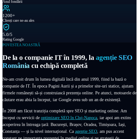
Anul fondării
1200+
Clienți care ne-au ales
5.0/5
Rating Google
POVESTEA NOASTRĂ
De la o companie IT în 1999, la
agenție SEO
România
cu echipă completă
Ne-am croit drum în lumea digitală încă din anul 1999, fiind la bază o
companie de IT. În epoca Pagini Aurii și a primelor site-uri statice, ajutam
firmele românești să-și construiască prezența online. Pe atunci, motoarele de
căutare erau abia la început, iar Google avea sub un an de existență.
În 2008 am făcut tranziția completă spre SEO și marketing online. Am
început cu servicii de
optimizare SEO în Cluj-Napoca
, iar apoi am extins
acoperirea în întreaga țară: București, Brașov, Oradea, Timișoara, Iași,
Constanța — și la nivel internațional. Ca
agenție SEO
, am pus accent
constant pe importanța prezenței în mediul online și pe strategii de