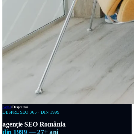
Acasă
›
Despre noi
DESPRE SEO 365 · DIN 1999
agenție SEO România
din 1999 — 27+ ani