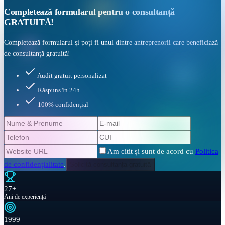
Completează formularul pentru o
consultanță
GRATUITĂ!
Completează formularul și poți fi unul dintre antreprenorii care beneficiază
de consultanță gratuită!
Audit gratuit personalizat
Răspuns în 24h
100% confidențial
Am citit și sunt de acord cu
Politica
de confidențialitate
.
Solicită consultanța gratuită
27+
Ani de experiență
1999