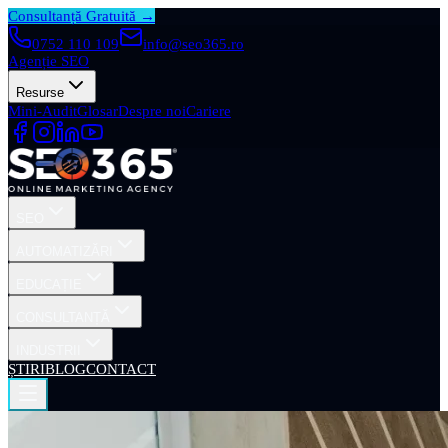
Consultanță Gratuită →
0752 110 109
info@seo365.ro
Agenție SEO
Resurse
Mini-Audit
Glosar
Despre noi
Cariere
SEO
AUTOMATIZĂRI
EDUCAȚIE
CONSULTANȚĂ
INDUSTRII
ȘTIRI
BLOG
CONTACT