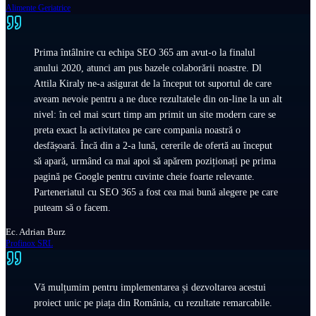
Alimente Geriatrice
Prima întâlnire cu echipa SEO 365 am avut-o la finalul
anului 2020, atunci am pus bazele colaborării noastre. Dl
Attila Kiraly ne-a asigurat de la început tot suportul de care
aveam nevoie pentru a ne duce rezultatele din on-line la un alt
nivel: în cel mai scurt timp am primit un site modern care se
preta exact la activitatea pe care compania noastră o
desfășoară. Încă din a 2-a lună, cererile de ofertă au început
să apară, urmând ca mai apoi să apărem poziționați pe prima
pagină pe Google pentru cuvinte cheie foarte relevante.
Parteneriatul cu SEO 365 a fost cea mai bună alegere pe care
puteam să o facem.
Ec. Adrian Burz
Profinox SRL
Vă mulțumim pentru implementarea și dezvoltarea acestui
proiect unic pe piața din România, cu rezultate remarcabile.