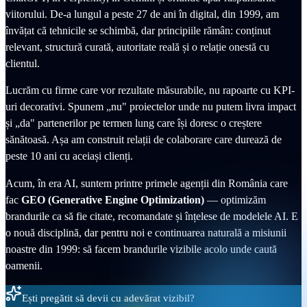
viitorului. De-a lungul a peste 27 de ani în digital, din 1999, am
învățat că tehnicile se schimbă, dar principiile rămân: conținut
relevant, structură curată, autoritate reală și o relație onestă cu
clientul.
Lucrăm cu firme care vor rezultate măsurabile, nu rapoarte cu KPI-
uri decorativi. Spunem „nu" proiectelor unde nu putem livra impact
și „da" partenerilor pe termen lung care își doresc o creștere
sănătoasă. Așa am construit relații de colaborare care durează de
peste 10 ani cu aceiași clienți.
Acum, în era AI, suntem printre primele agenții din România care
fac
GEO (Generative Engine Optimization)
— optimizăm
brandurile ca să fie citate, recomandate și înțelese de modelele AI. E
o nouă disciplină, dar pentru noi e continuarea naturală a misiunii
noastre din 1999: să facem brandurile vizibile acolo unde caută
oamenii.
Ești pregătit să devii cu adevărat vizibil?