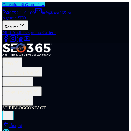
Consultanță Gratuită →
0752 110 109
info@seo365.ro
Agenție SEO
Resurse
Mini-Audit
Despre noi
Cariere
SEO
AUTOMATIZĂRI
EDUCAȚIE
CONSULTANȚĂ
INDUSTRII
ȘTIRI
BLOG
CONTACT
Înapoi