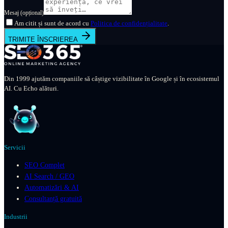
Mesaj (opțional)
Am citit și sunt de acord cu
Politica de confidențialitate
.
TRIMITE ÎNSCRIEREA
Din 1999 ajutăm companiile să câștige vizibilitate în Google și în ecosistemul
AI. Cu Echo alături.
Servicii
SEO Complet
AI Search / GEO
Automatizări & AI
Consultanță gratuită
Industrii