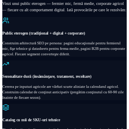
Vinzi unui public eterogen — fermier mic, fermă medie, corporate agricol
— fiecare cu alt comportament digital. Iată provocările pe care le rezolvăm:
Public eterogen (tradiţional + digital + corporate)
Construim arhitectură SEO pe persona: pagini educaţionale pentru fermierul
mic, fişe tehnice şi datasheets pentru ferma medie, pagini B2B pentru corporate
agricol. Fiecare segment converteşte diferit.
Sezonalitate dură (însămânţare, tratament, recoltare)
Cererea pe inputuri agricole are vârfuri scurte aliniate la calendarul agricol.
Construim calendar de conţinut anticipativ (pregătim conţinutul cu 60-90 zile
înainte de fiecare sezon).
Catalog cu mii de SKU-uri tehnice