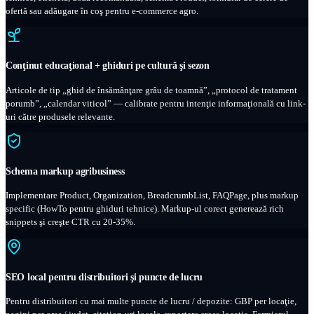
ofertă sau adăugare în coş pentru e-commerce agro.
Conţinut educaţional + ghiduri pe cultură şi sezon
Articole de tip „ghid de însămânţare grâu de toamnă”, „protocol de tratament
porumb”, „calendar viticol” — calibrate pentru intenţie informaţională cu link-
uri către produsele relevante.
Schema markup agribusiness
Implementare Product, Organization, BreadcrumbList, FAQPage, plus markup
specific (HowTo pentru ghiduri tehnice). Markup-ul corect generează rich
snippets şi creşte CTR cu 20-35%.
SEO local pentru distribuitori şi puncte de lucru
Pentru distribuitori cu mai multe puncte de lucru / depozite: GBP per locaţie,