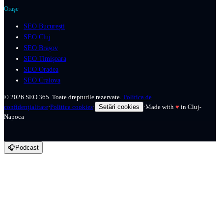
Orașe
SEO București
SEO Cluj
SEO Brașov
SEO Timișoara
SEO Oradea
SEO Craiova
©
2026
SEO 365. Toate drepturile rezervate.
·
Politica de
confidențialitate
·
Politica cookies
·
Setări cookies
·
Made with
♥
in Cluj-
Napoca
🎧
Podcast