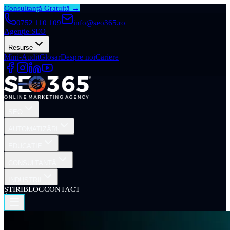
Consultanță Gratuită →
0752 110 109
info@seo365.ro
Agenție SEO
Resurse
Mini-Audit
Glosar
Despre noi
Cariere
SEO
AUTOMATIZĂRI
EDUCAȚIE
CONSULTANȚĂ
INDUSTRII
ȘTIRI
BLOG
CONTACT