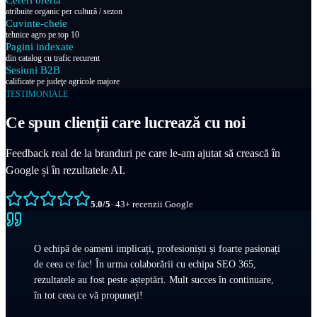
atribuite organic per cultură / sezon
Cuvinte-cheie
tehnice agro pe top 10
Pagini indexate
din catalog cu trafic recurent
Sesiuni B2B
calificate pe judeţe agricole majore
TESTIMONIALE
Ce spun clienții care lucrează cu noi
Feedback real de la branduri pe care le-am ajutat să crească în
Google și în rezultatele AI.
5.0
/5
·
43
+
recenzii Google
O echipă de oameni implicați, profesioniști și foarte pasionați
de ceea ce fac! În urma colaborării cu echipa SEO 365,
rezultatele au fost peste așteptări. Mult succes în continuare,
în tot ceea ce vă propuneți!