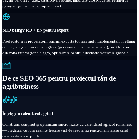
pagini per oraş / judeţ, citation-uri locale, raportare cross-locaţie. Fermierul
găseşte uşor cel mai apropiat punct.
SEO bilingv RO + EN pentru export
Producătorii şi procesatorii români exportă tot mai mult. Implementăm hreflang
corect, conţinut nativ în engleză (germană / franceză la nevoie), backlink-uri
din zona internaţională agro, optimizare pentru directoare verticale globale.
De ce SEO 365 pentru proiectul tău de
agribusiness
Înţelegem calendarul agricol
Construim conţinut şi optimizări sincronizate cu calendarul agricol românesc
— pregătim cu luni înainte fiecare vârf de sezon, nu reacţionăm târziu când
cererea deja a explodat.