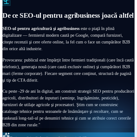
De ce SEO-ul pentru agribusiness joacă altfel
SEO-ul pentru agricultură şi agribusiness
este o piaţă în plină
digitalizare — fermierul modern caută pe Google, compară furnizori,
citeşte recenzii şi cere oferte online, la fel cum o face un cumpărător B2B
din orice altă industrie.
Provocarea: publicul este împărţit între fermieri tradiţionali (care încă caută
telefonic), generaţia nouă (care caută exclusiv online) şi cumpărători B2B
mari (ferme corporate). Fiecare segment cere conţinut, structură de pagină
şi tip de CTA diferit.
Cu peste
-29
de ani în digital, am construit strategii SEO pentru producători
agricoli, distribuitori de inputuri (seminţe, îngrăşăminte, pesticide),
furnizori de utilaje agricole şi procesatori. Ştim cum se construiesc
cataloage tehnice pentru sezoanele de însămânţare şi recoltare, cum se
rankează long-tail-ul pe denumiri tehnice şi cum se atribuie corect cererile
B2B din zone rurale."