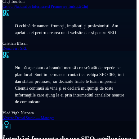
Cluj Tourism
Centrul Național de Informare și Promovare Turistică Cluj
O echipă de oameni frumoși, implicați și profesioniști. Am
apelat la ei pentru crearea unui website dar și pentru SEO.
Cristian Bîrsan
Derati Serv SRL
Nu mă așteptam ca brandul meu să crească atât de repede pe
plan local. Sunt în permanent contact cu echipa SEO 365, îmi
dau sfaturi prețioase, iar deciziile finale le luăm împreună.
Clienții continuă să vină și se declară mulțumiți de toate
informațiile care ajung la ei prin intermediul canalelor noastre
de comunicare.
Vlad Vigh-Nicoara
Alverna Dental Studio — Manager
Întrebări frecvente despre SEO agribusiness