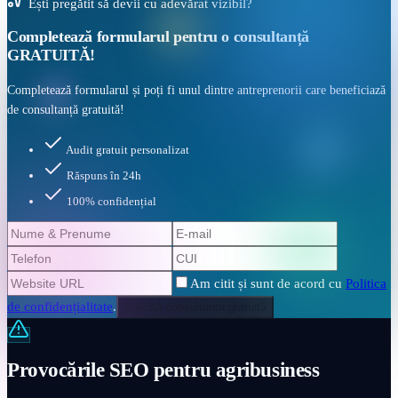
Ești pregătit să devii cu adevărat vizibil?
Completează formularul pentru o
consultanță
GRATUITĂ!
Completează formularul și poți fi unul dintre antreprenorii care beneficiază
de consultanță gratuită!
Audit gratuit personalizat
Răspuns în 24h
100% confidențial
Am citit și sunt de acord cu
Politica
de confidențialitate
.
Solicită consultanța gratuită
Provocările SEO pentru agribusiness