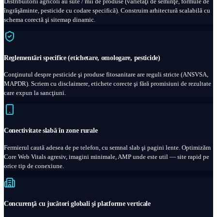
Distribuitorii agricoli au sute / mii de produse (varietăţi de seminţe, formule de
îngrăşăminte, pesticide cu codare specifică). Construim arhitectură scalabilă cu
schema corectă şi sitemap dinamic.
Reglementări specifice (etichetare, omologare, pesticide)
Conţinutul despre pesticide şi produse fitosanitare are reguli stricte (ANSVSA,
MAPDR). Scriem cu disclaimere, etichete corecte şi fără promisiuni de rezultate
care expun la sancţiuni.
Conectivitate slabă în zone rurale
Fermierul caută adesea de pe telefon, cu semnal slab şi pagini lente. Optimizăm
Core Web Vitals agresiv, imagini minimale, AMP unde este util — site rapid pe
orice tip de conexiune.
Concurenţă cu jucători globali şi platforme verticale