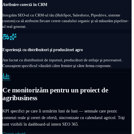
Atribuire corectă în CRM
Integrăm SEO-ul cu CRM-ul tău (HubSpot, Salesforce, Pipedrive, sisteme
custom) ca să atribuim fiecare cerere canalului organic şi să măsurăm pipeline-
ul real generat.
Experienţă cu distribuitori şi producători agro
Am lucrat cu distribuitori de inputuri, producători de utilaje şi procesatori.
Cunoaştem specificul vânzării către fermier şi către ferma corporate.
Ce monitorizăm pentru un proiect de
agribusiness
KPI specifici pe care îi urmărim luni de luni — semnale care prezic
comenzi reale şi cereri de ofertă, sincronizate cu calendarul agricol. Toţi
sunt vizibili în dashboard-ul intern SEO 365.
Cereri ofertă