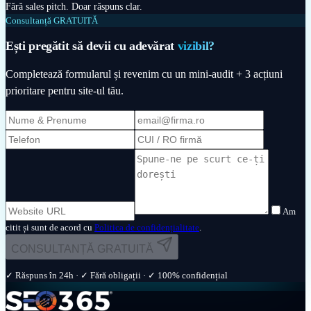
Fără sales pitch. Doar răspuns clar.
Consultanță GRATUITĂ
Ești pregătit să devii cu adevărat
vizibil?
Completează formularul și revenim cu un mini-audit + 3 acțiuni
prioritare pentru site-ul tău.
Am
citit și sunt de acord cu
Politica de confidențialitate
.
CONSULTANȚĂ GRATUITĂ
✓ Răspuns în 24h · ✓ Fără obligații · ✓ 100% confidențial