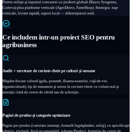
Pentru utilaje şi inputuri concurezi cu jucători globali (Bayer, Syngenta,
Corteva) plus platforme verticale (AgroDirect, FarmShop). Strategia: nişe
verticale, livrare rapidă, suport local — diferenţiatori reali.
Ce includem într-un proiect SEO pentru
agribusiness
Audit + cercetare de cuvinte-cheie pe culturi şi sezoane
Mapăm fiecare cultură (grâu, porumb, floarea-soarelui, viţă-de-vie,
legumicultură), tip de tratament şi sezon la cuvinte-cheie cu volum real şi
intenţie clară de cerere de ofertă sau de achiziţie.
Pagini de produs şi categorie optimizate
Pagini per produs (varietate seminţe, formulă îngrăşământ, utilaj), cu specificaţii
tehnice, etichetă, doză recomandată, schema Product, formular de cerere de