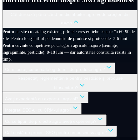
Cât durează până când un distribuitor agro vede creşteri din
SEO?
Pentru un site cu catalog existent, primele creşteri tehnice apar în 60-90 de
zile. Pentru long-tail-ul pe denumiri de produse şi protocoale, 3-6 luni.
Pentru cuvinte competitive pe categorii agricole majore (seminţe,
îngrăşăminte, pesticide), 9-18 luni — dar autoritatea construită rezistă în
timp.
Cum lucraţi cu un catalog de mii de produse agro?
Respectaţi reglementările pentru pesticide şi produse
fitosanitare?
Aveţi experienţă cu export-ul agricol?
Integraţi SEO-ul cu CRM-ul agro?
Cu ce tipuri de proiecte agro aveţi experienţă?
Cât costă un proiect SEO pentru un business agro?