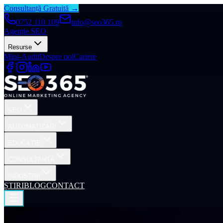
Consultanță Gratuită →
0752 110 109
info@seo365.ro
Agenție SEO
Resurse
Mini-Audit
Despre noi
Cariere
SEO
AUTOMATIZĂRI
EDUCAȚIE
CONSULTANȚĂ
INDUSTRII
ȘTIRI
BLOG
CONTACT