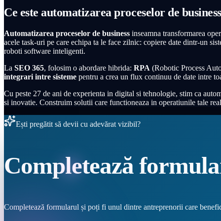
Ce este automatizarea proceselor de business
Automatizarea proceselor de business
inseamna transformarea operat
acele task-uri pe care echipa ta le face zilnic: copiere date dintr-un sis
roboti software inteligenti.
La
SEO 365
, folosim o abordare hibrida:
RPA
(Robotic Process Autom
integrari intre sisteme
pentru a crea un flux continuu de date intre toat
Cu peste
27
de ani de experienta in digital si tehnologie, stim ca a
si inovatie. Construim solutii care functioneaza in operatiunile tale real
Ești pregătit să devii cu adevărat vizibil?
Completează formula
Completează formularul și poți fi unul dintre antreprenorii care benefi