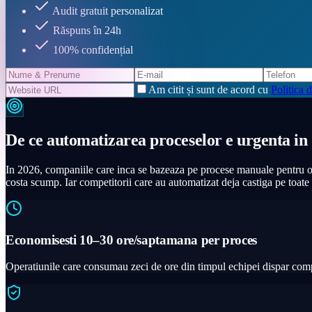
Audit gratuit personalizat
Răspuns în 24h
100% confidențial
Am citit și sunt de acord cu
Politica d
De ce automatizarea proceselor e urgenta in
In 2026, companiile care inca se bazeaza pe procese manuale pentru oper
costa scump. Iar competitorii care au automatizat deja castiga pe toate p
Economisesti 10–30 ore/saptamana per proces
Operatiunile care consumau zeci de ore din timpul echipei dispar comple