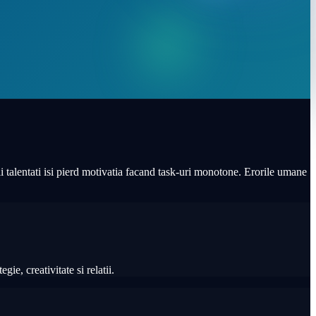
ii talentati isi pierd motivatia facand task-uri monotone. Erorile umane
e, creativitate si relatii.