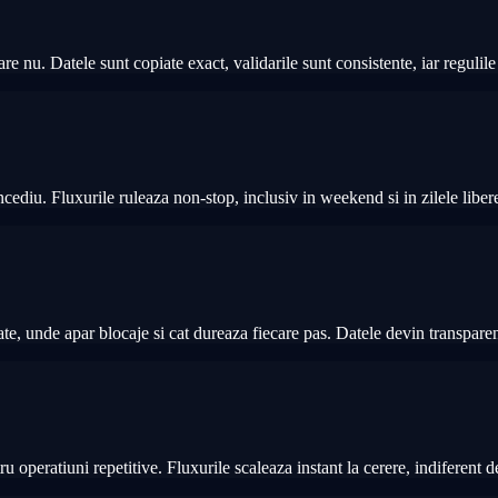
u. Datele sunt copiate exact, validarile sunt consistente, iar regulile 
ncediu. Fluxurile ruleaza non-stop, inclusiv in weekend si in zilele libe
sate, unde apar blocaje si cat dureaza fiecare pas. Datele devin transparen
operatiuni repetitive. Fluxurile scaleaza instant la cerere, indiferent d