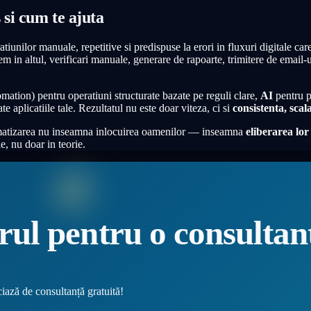
 si cum te ajuta
iunilor manuale, repetitive si predispuse la erori in fluxuri digitale car
tem in altul, verificari manuale, generare de rapoarte, trimitere de email-
ation) pentru operatiuni structurate bazate pe reguli clare,
AI
pentru p
e aplicatiile tale. Rezultatul nu este doar viteza, ci si
consistenta, scalab
utomatizarea nu inseamna inlocuirea oamenilor — inseamna
eliberarea lor
e, nu doar in teorie.
rul pentru o
consulta
ciază de consultanță gratuită!