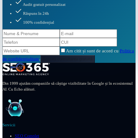
Audit gratuit personalizat
Răspuns în 24h
100% confidențial
Am citit și sunt de acord cu
Politica
de confidențialitate
.
Solicită consultanța gratuită
Din 1999 ajutăm companiile să câștige vizibilitate în Google și în ecosistemul
AI. Cu Echo alături.
Servicii
SEO Complet