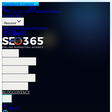
Consultanță Gratuită →
0752 110 109
info@seo365.ro
Agenție SEO
Resurse
Mini-Audit
Despre noi
Cariere
SEO
AUTOMATIZĂRI
EDUCAȚIE
CONSULTANȚĂ
INDUSTRII
BLOG
CONTACT
Înapoi