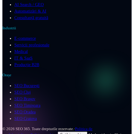
AI Search / GEO
Automatizări & AI
Consultanță gratuită
Industrii
E-commerce
Servicii profesionale
Medical
IT & SaaS
Producție B2B
Orașe
SEO București
SEO Cluj
SEO Brașov
SEO Timișoara
SEO Oradea
SEO Craiova
©
2026
SEO 365. Toate drepturile rezervate.
·
Politica de