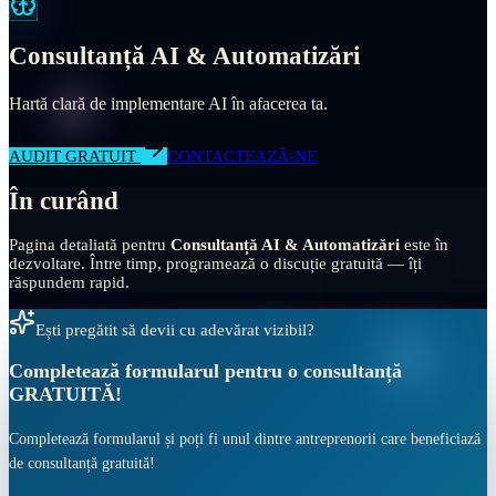
Consultanță AI & Automatizări
Hartă clară de implementare AI în afacerea ta.
AUDIT GRATUIT
CONTACTEAZĂ-NE
În curând
Pagina detaliată pentru
Consultanță AI & Automatizări
este în
dezvoltare. Între timp, programează o discuție gratuită — îți
răspundem rapid.
Ești pregătit să devii cu adevărat vizibil?
Completează formularul pentru o
consultanță
GRATUITĂ!
Completează formularul și poți fi unul dintre antreprenorii care beneficiază
de consultanță gratuită!