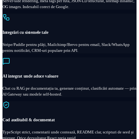
Server-side rendering, meta tags per rută, JSON-LD structurat, sitemap dinamic,
OG images. Indexabil corect de Google.
Integrări cu sistemele tale
Stripe/Paddle pentru plăți, Mailchimp/Brevo pentru email, Slack/WhatsApp
pentru notificări, CRM-uri populare prin API.
AI integrat unde aduce valoare
Chat cu RAG pe documentația ta, generare conținut, clasificări automate — prin
AI Gateway sau modele self-hosted.
Cod auditabil & documentat
TypeScript strict, comentarii unde contează, README clar, scripturi de seed și
migrare. Orice dezvoltator React preia rapid.