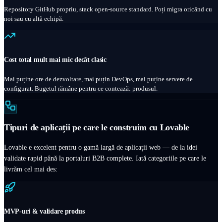
Repository GitHub propriu, stack open-source standard. Poți migra oricând cu
noi sau cu altă echipă.
Cost total mult mai mic decât clasic
Mai puține ore de dezvoltare, mai puțin DevOps, mai puține servere de
configurat. Bugetul rămâne pentru ce contează: produsul.
Tipuri de aplicații pe care le construim cu Lovable
Lovable e excelent pentru o gamă largă de aplicații web — de la idei
validate rapid până la portaluri B2B complete. Iată categoriile pe care le
livrăm cel mai des:
MVP-uri & validare produs