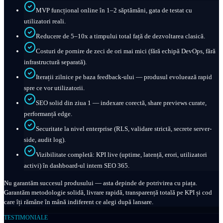
MVP funcțional online în 1–2 săptămâni, gata de testat cu
utilizatori reali.
Reducere de 5–10x a timpului total față de dezvoltarea clasică.
Costuri de pornire de zeci de ori mai mici (fără echipă DevOps, fără
infrastructură separată).
Iterații zilnice pe baza feedback-ului — produsul evoluează rapid
spre ce vor utilizatorii.
SEO solid din ziua 1 — indexare corectă, share previews curate,
performanță edge.
Securitate la nivel enterprise (RLS, validare strictă, secrete server-
side, audit log).
Vizibilitate completă: KPI live (uptime, latență, erori, utilizatori
activi) în dashboard-ul intern SEO 365.
Nu garantăm succesul produsului — asta depinde de potrivirea cu piața.
Garantăm metodologie solidă, livrare rapidă, transparență totală pe KPI și cod
care îți rămâne în mână indiferent ce alegi după lansare.
TESTIMONIALE