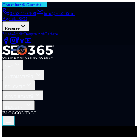
Consultanță Gratuită →
0752 110 109
info@seo365.ro
Agenție SEO
Resurse
Mini-Audit
Despre noi
Cariere
SEO
AUTOMATIZĂRI
EDUCAȚIE
CONSULTANȚĂ
INDUSTRII
BLOG
CONTACT