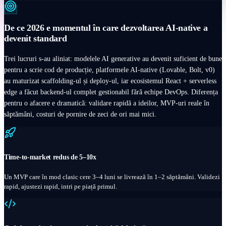
De ce 2026 e momentul în care dezvoltarea AI-native a
devenit standard
Trei lucruri s-au aliniat: modelele AI generative au devenit suficient de bune
pentru a scrie cod de producție, platformele AI-native (Lovable, Bolt, v0)
au maturizat scaffolding-ul și deploy-ul, iar ecosistemul React + serverless
edge a făcut backend-ul complet gestionabil fără echipe DevOps. Diferența
pentru o afacere e dramatică: validare rapidă a ideilor, MVP-uri reale în
săptămâni, costuri de pornire de zeci de ori mai mici.
Time-to-market redus de 5–10x
Un MVP care în mod clasic cere 3–4 luni se livrează în 1–2 săptămâni. Validezi
rapid, ajustezi rapid, intri pe piață primul.