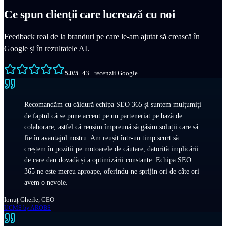
Ce spun clienții care lucrează cu noi
Feedback real de la branduri pe care le-am ajutat să crească în
Google și în rezultatele AI.
5.0
/5
·
43
+
recenzii Google
Recomandăm cu căldură echipa SEO 365 și suntem mulțumiți
de faptul că se pune accent pe un parteneriat pe bază de
colaborare, astfel că reușim împreună să găsim soluții care să
fie în avantajul nostru. Am reușit într-un timp scurt să
creștem în poziții pe motoarele de căutare, datorită implicării
de care dau dovadă și a optimizării constante. Echipa SEO
365 ne este mereu aproape, oferindu-ne sprijin ori de câte ori
avem o nevoie.
Ionuț Gherle, CEO
UCMS by AROBS