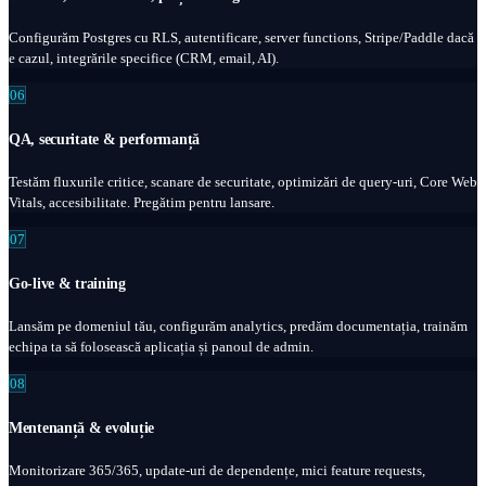
Configurăm Postgres cu RLS, autentificare, server functions, Stripe/Paddle dacă
e cazul, integrările specifice (CRM, email, AI).
06
QA, securitate & performanță
Testăm fluxurile critice, scanare de securitate, optimizări de query-uri, Core Web
Vitals, accesibilitate. Pregătim pentru lansare.
07
Go-live & training
Lansăm pe domeniul tău, configurăm analytics, predăm documentația, trainăm
echipa ta să folosească aplicația și panoul de admin.
08
Mentenanță & evoluție
Monitorizare 365/365, update-uri de dependențe, mici feature requests,