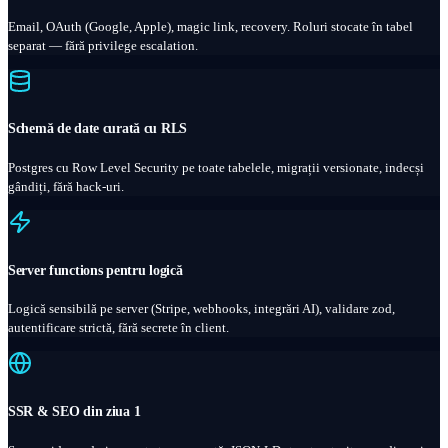
Email, OAuth (Google, Apple), magic link, recovery. Roluri stocate în tabel
separat — fără privilege escalation.
Schemă de date curată cu RLS
Postgres cu Row Level Security pe toate tabelele, migrații versionate, indecși
gândiți, fără hack-uri.
Server functions pentru logică
Logică sensibilă pe server (Stripe, webhooks, integrări AI), validare zod,
autentificare strictă, fără secrete în client.
SSR & SEO din ziua 1