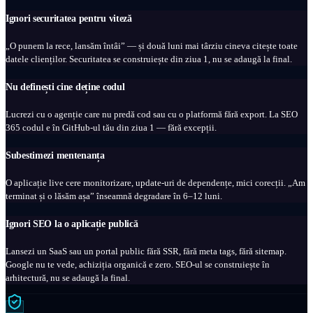
Ignori securitatea pentru viteză
„O punem la rece, lansăm întâi” — și două luni mai târziu cineva citește toate
datele clienților. Securitatea se construiește din ziua 1, nu se adaugă la final.
Nu definești cine deține codul
Lucrezi cu o agenție care nu predă cod sau cu o platformă fără export. La SEO
365 codul e în GitHub-ul tău din ziua 1 — fără excepții.
Subestimezi mentenanța
O aplicație live cere monitorizare, update-uri de dependențe, mici corecții. „Am
terminat și o lăsăm așa” înseamnă degradare în 6–12 luni.
Ignori SEO la o aplicație publică
Lansezi un SaaS sau un portal public fără SSR, fără meta tags, fără sitemap.
Google nu te vede, achiziția organică e zero. SEO-ul se construiește în
arhitectură, nu se adaugă la final.