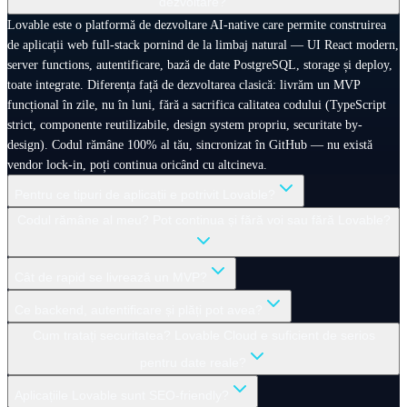
dezvoltare?
Lovable este o platformă de dezvoltare AI-native care permite construirea
de aplicații web full-stack pornind de la limbaj natural — UI React modern,
server functions, autentificare, bază de date PostgreSQL, storage și deploy,
toate integrate. Diferența față de dezvoltarea clasică: livrăm un MVP
funcțional în zile, nu în luni, fără a sacrifica calitatea codului (TypeScript
strict, componente reutilizabile, design system propriu, securitate by-
design). Codul rămâne 100% al tău, sincronizat în GitHub — nu există
vendor lock-in, poți continua oricând cu altcineva.
Pentru ce tipuri de aplicații e potrivit Lovable?
Codul rămâne al meu? Pot continua și fără voi sau fără Lovable?
Cât de rapid se livrează un MVP?
Ce backend, autentificare și plăți pot avea?
Cum tratați securitatea? Lovable Cloud e suficient de serios
pentru date reale?
Aplicațiile Lovable sunt SEO-friendly?