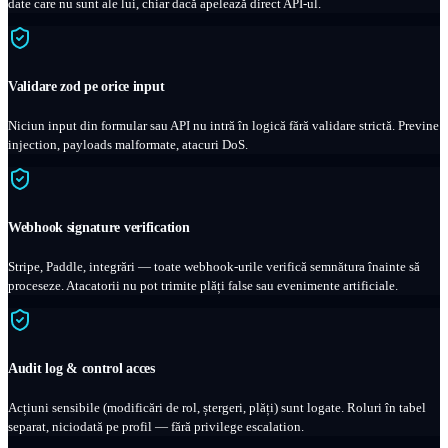
date care nu sunt ale lui, chiar dacă apelează direct API-ul.
Validare zod pe orice input
Niciun input din formular sau API nu intră în logică fără validare strictă. Previne
injection, payloads malformate, atacuri DoS.
Webhook signature verification
Stripe, Paddle, integrări — toate webhook-urile verifică semnătura înainte să
proceseze. Atacatorii nu pot trimite plăți false sau evenimente artificiale.
Audit log & control acces
Acțiuni sensibile (modificări de rol, ștergeri, plăți) sunt logate. Roluri în tabel
separat, niciodată pe profil — fără privilege escalation.