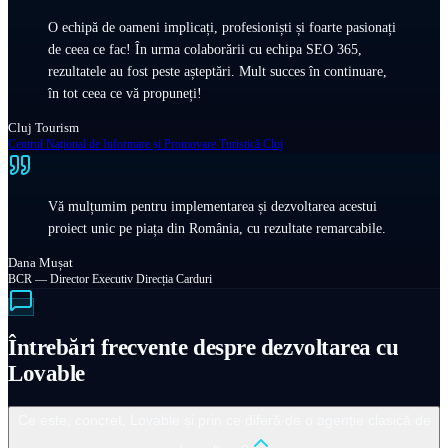
O echipă de oameni implicați, profesioniști și foarte pasionați
de ceea ce fac! În urma colaborării cu echipa SEO 365,
rezultatele au fost peste așteptări. Mult succes în continuare,
în tot ceea ce vă propuneți!
Cluj Tourism
Centrul Național de Informare și Promovare Turistică Cluj
Vă mulțumim pentru implementarea și dezvoltarea acestui
proiect unic pe piața din România, cu rezultate remarcabile.
Dana Mușat
BCR — Director Executiv Direcția Carduri
Întrebări frecvente despre dezvoltarea cu
Lovable
Ce este, concret, Lovable și prin ce diferă de o agenție clasică de