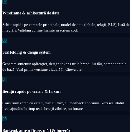
02
Wireframe & arhitectură de date
Schițe rapide pe ecranele principale, model de date (tabele, relații, RLS), listă de
integrări. Validăm cu tine înainte să scriem cod.
03
Scaffolding & design system
Generăm structura aplicației, design tokens-urile brandului tău, componentele
de bază. Vezi prima versiune vizuală în câteva ore.
04
Iterații rapide pe ecrane & fluxuri
Construim ecran cu ecran, flux cu flux, cu feedback continuu. Vezi rezultatul
live, ajustăm în timp real. Iterații zilnice, nu lunare.
05
Backend, autentificare, plăți & integrări