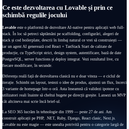
Ce este dezvoltarea cu Lovable și prin ce
schimbă regulile jocului
Lovable
este o platformă de dezvoltare AI-native pentru aplicații web full-
stack. În loc să petreci săptămâni pe scaffolding, configurări, alegeri de
stack și cod boilerplate, descrii în limbaj natural ce vrei să construiești —
iar un agent AI generează cod React + TanStack Start de calitate de
producție, cu TypeScript strict, design system, autentificare, bază de date
PostgreSQL, server functions și deploy integrat. Vezi rezultatul live, cu
fiecare modificare, în secunde.
Diferența reală față de dezvoltarea clasică nu e doar viteza — e ciclul de
iterație. Schimbi un layout, testezi o idee de produs, ajustezi un flux, încerci
3 variante de homepage într-o oră. Asta înseamnă că validezi ipoteze cu
utilizatori reali înainte să cheltui bugete pe direcții greșite. Lansezi un MVP
cât altcineva mai scrie încă brief-ul.
La SEO 365 lucrăm în tehnologie din 1999 — peste 27 de ani. Am
construit aplicații pe PHP, .NET, Ruby, Django, React clasic, Next.js.
Lovable nu este magie — este unealta potrivită pentru o categorie largă de