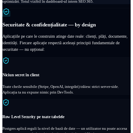
optimizări. Totul vizibil în dashboard-ul intern SEO 365.
Securitate & confidențialitate — by design
Aplicațiile pe care le construim atinge date reale: clienți, plăți, documente,
identități. Fiecare aplicație respectă aceleași principii fundamentale de
securitate — nu opțional:
Niciun secret în client
Toate cheile sensibile (Stripe, OpenAI, integrări) trăiesc strict server-side.
Aplicația ta nu expune nimic prin DevTools.
Row Level Security pe toate tabelele
Postgres aplică reguli la nivel de bază de date — un utilizator nu poate accesa