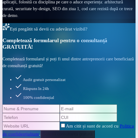
aplicații, folosită cu disciplina pe care o aduce experiența: arhitectură
curată, securitate by-design, SEO din ziua 1, cod care rezistă după ce trece
de demo.
Ești pregătit să devii cu adevărat vizibil?
Completează formularul pentru o
consultanță
GRATUITĂ!
Completează formularul și poți fi unul dintre antreprenorii care beneficiază
de consultanță gratuită!
Audit gratuit personalizat
Răspuns în 24h
100% confidențial
Am citit și sunt de acord cu
Politica
de confidențialitate
.
Solicită consultanța gratuită