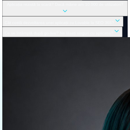
Aplicația rezistă la scară? Dacă mâine am 10.000 de utilizatori?
Cât costă dezvoltarea unei aplicații cu Lovable la SEO 365?
Ce se întâmplă după go-live? Ne lăsați singuri cu aplicația?