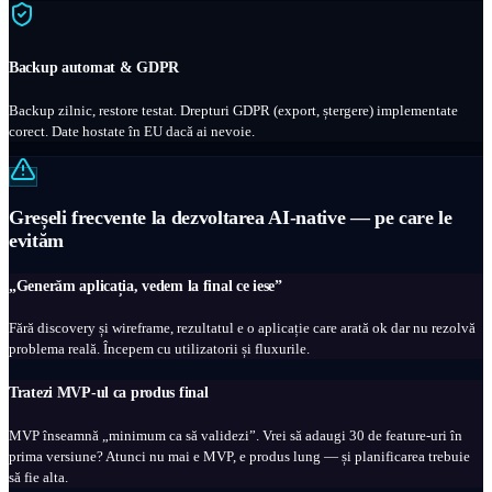
Backup automat & GDPR
Backup zilnic, restore testat. Drepturi GDPR (export, ștergere) implementate
corect. Date hostate în EU dacă ai nevoie.
Greșeli frecvente la dezvoltarea AI-native — pe care le
evităm
„Generăm aplicația, vedem la final ce iese”
Fără discovery și wireframe, rezultatul e o aplicație care arată ok dar nu rezolvă
problema reală. Începem cu utilizatorii și fluxurile.
Tratezi MVP-ul ca produs final
MVP înseamnă „minimum ca să validezi”. Vrei să adaugi 30 de feature-uri în
prima versiune? Atunci nu mai e MVP, e produs lung — și planificarea trebuie
să fie alta.