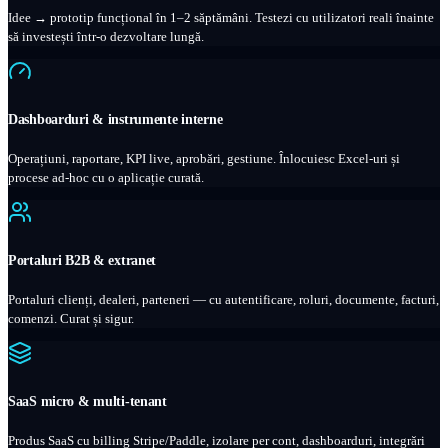
Idee → prototip funcțional în 1–2 săptămâni. Testezi cu utilizatori reali înainte
să investești într-o dezvoltare lungă.
Dashboarduri & instrumente interne
Operațiuni, raportare, KPI live, aprobări, gestiune. Înlocuiesc Excel-uri și
procese ad-hoc cu o aplicație curată.
Portaluri B2B & extranet
Portaluri clienți, dealeri, parteneri — cu autentificare, roluri, documente, facturi,
comenzi. Curat și sigur.
SaaS micro & multi-tenant
Produs SaaS cu billing Stripe/Paddle, izolare per cont, dashboarduri, integrări