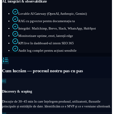
AI, integrări & observabilitate
Lovable AI Gateway (OpenAI, Anthropic, Gemini)
RAG cu pgvector pentru documentația ta
Integrări: Mailchimp, Brevo, Slack, WhatsApp, HubSpot
Monitorizare uptime, erori, latență edge
KPI live în dashboard-ul intern SEO 365
Audit log complet pentru acțiuni sensibile
Cum lucrăm — procesul nostru pas cu pas
01
Discovery & scoping
Discuție de 30–45 min în care înțelegem produsul, utilizatorii, fluxurile
principale și entitățile de date. Identificăm ce e MVP și ce e versiune ulterioară.