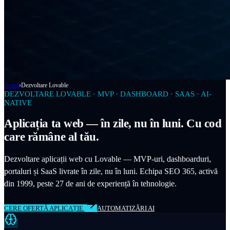
Acasă
›
Dezvoltare Lovable
DEZVOLTARE LOVABLE · MVP · DASHBOARD · SAAS · AI-
NATIVE
Aplicația ta web — în zile, nu în luni. Cu cod
care rămâne al tău.
Dezvoltare aplicații web cu Lovable — MVP-uri, dashboarduri,
portaluri și SaaS livrate în zile, nu în luni. Echipa SEO 365, activă
din 1999, peste 27 de ani de experiență în tehnologie.
CERE OFERTĂ APLICAȚIE
AUTOMATIZĂRI AI