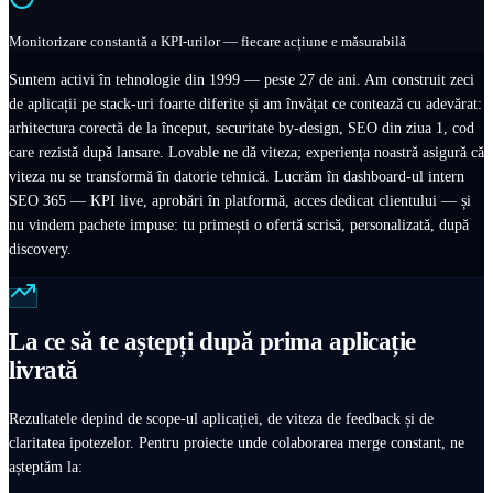
Monitorizare constantă a KPI-urilor — fiecare acțiune e măsurabilă
Suntem activi în tehnologie din 1999 — peste 27 de ani. Am construit zeci
de aplicații pe stack-uri foarte diferite și am învățat ce contează cu adevărat:
arhitectura corectă de la început, securitate by-design, SEO din ziua 1, cod
care rezistă după lansare. Lovable ne dă viteza; experiența noastră asigură că
viteza nu se transformă în datorie tehnică. Lucrăm în dashboard-ul intern
SEO 365 — KPI live, aprobări în platformă, acces dedicat clientului — și
nu vindem pachete impuse: tu primești o ofertă scrisă, personalizată, după
discovery.
La ce să te aștepți după prima aplicație
livrată
Rezultatele depind de scope-ul aplicației, de viteza de feedback și de
claritatea ipotezelor. Pentru proiecte unde colaborarea merge constant, ne
așteptăm la: