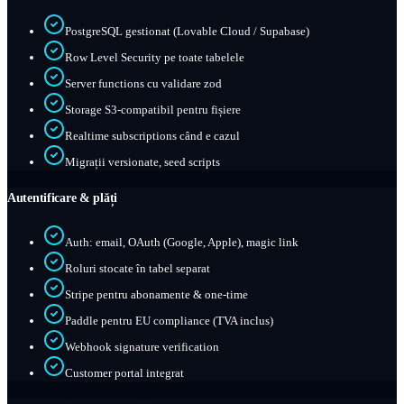
PostgreSQL gestionat (Lovable Cloud / Supabase)
Row Level Security pe toate tabelele
Server functions cu validare zod
Storage S3-compatibil pentru fișiere
Realtime subscriptions când e cazul
Migrații versionate, seed scripts
Autentificare & plăți
Auth: email, OAuth (Google, Apple), magic link
Roluri stocate în tabel separat
Stripe pentru abonamente & one-time
Paddle pentru EU compliance (TVA inclus)
Webhook signature verification
Customer portal integrat