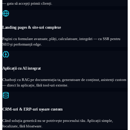
— gata să accepți primii clienți.
Landing pages & site-uri complexe
Pagini cu formulare avansate, plăți, calculatoare, integrări — cu SSR pentru
SEO și performanță edge.
Aplicații cu AI integrat
Chatboți cu RAG pe documentația ta, generatoare de conținut, asistenți custom
— direct în aplicație, fără tool-uri externe.
CRM-uri & ERP-uri ușoare custom
Când soluția generică nu se potrivește procesului tău. Aplicații simple,
focalizate, fără bloatware.