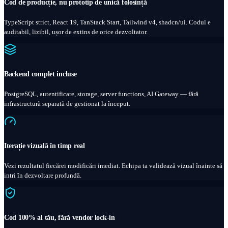
Cod de producție, nu prototip de unică folosință
TypeScript strict, React 19, TanStack Start, Tailwind v4, shadcn/ui. Codul e
auditabil, lizibil, ușor de extins de orice dezvoltator.
Backend complet incluse
PostgreSQL, autentificare, storage, server functions, AI Gateway — fără
infrastructură separată de gestionat la început.
Iterație vizuală în timp real
Vezi rezultatul fiecărei modificări imediat. Echipa ta validează vizual înainte să
intri în dezvoltare profundă.
Cod 100% al tău, fără vendor lock-in