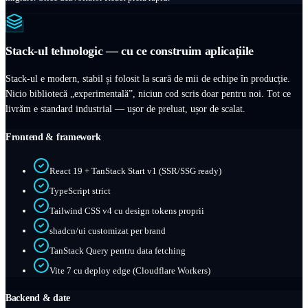
Stack-ul tehnologic — cu ce construim aplicațiile
Stack-ul e modern, stabil și folosit la scară de mii de echipe în producție.
Nicio bibliotecă „experimentală”, niciun cod scris doar pentru noi. Tot ce
livrăm e standard industrial — ușor de preluat, ușor de scalat.
Frontend & framework
React 19 + TanStack Start v1 (SSR/SSG ready)
TypeScript strict
Tailwind CSS v4 cu design tokens proprii
shadcn/ui customizat per brand
TanStack Query pentru data fetching
Vite 7 cu deploy edge (Cloudflare Workers)
Backend & date