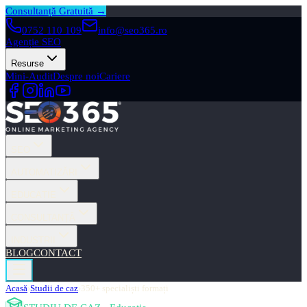
Consultanță Gratuită →
0752 110 109
info@seo365.ro
Agenție SEO
Resurse
Mini-Audit
Despre noi
Cariere
SEO
AUTOMATIZĂRI
EDUCAȚIE
CONSULTANȚĂ
INDUSTRII
BLOG
CONTACT
Acasă
›
Studii de caz
›
350+ specialiști formați