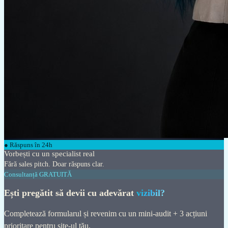
● Răspuns în 24h
Vorbești cu un specialist real
Fără sales pitch. Doar răspuns clar.
Consultanță GRATUITĂ
Ești pregătit să devii cu adevărat
vizibil?
Completează formularul și revenim cu un mini-audit + 3 acțiuni
prioritare pentru site-ul tău.