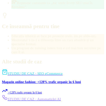
Reputație constantă ca „loc unde înveți SEO real în
România”.
Ce înseamnă pentru tine
Educația tehnică se face pe proiecte reale, nu pe slide-uri.
Mentoratul 1-la-1 e diferența între un curs absolvit și un
specialist format.
Un program de training intern bun e cel mai bun recruiter pe
care îl ai.
Alte studii de caz
STUDIU DE CAZ · SEO eCommerce
Magazin online fashion: +128% trafic organic în 6 luni
+128% trafic organic în 6 luni
STUDIU DE CAZ · Automatizări AI