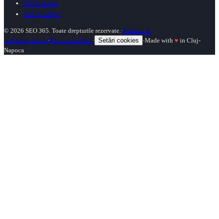
SEO Oradea
SEO Craiova
©
2026
SEO 365. Toate drepturile rezervate.
·
Politica de
confidențialitate
·
Politica cookies
·
Setări cookies
·
Made with
♥
in Cluj-
Napoca