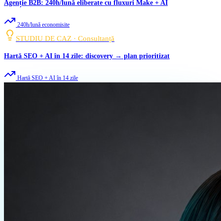
Agenție B2B: 240h/lună eliberate cu fluxuri Make + AI
240h/lună economisite
STUDIU DE CAZ · Consultanță
Hartă SEO + AI în 14 zile: discovery → plan prioritizat
Hartă SEO + AI în 14 zile