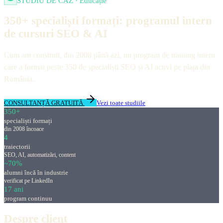
STUDIU DE CAZ · Educație
350+ specialiști formați: programul intern
de cursuri SEO & AI
Cum am construit, din 2008 până azi, un program de training intern
care a format peste 350 de specialiști SEO și AI activi pe piața din
România.
CONSULTANȚĂ GRATUITĂ
Vezi toate studiile
350+
specialiști formați
din 2008 încoace
4
traiectorii
SEO, AI, automatizări, content
~70%
alumni încă în industrie
verificat pe LinkedIn
17 ani
program continuu
Despre client