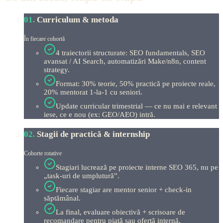
0
1
.
Curriculum & metoda
În fiecare cohortă
4 traiectorii structurate: SEO fundamentals, SEO
avansat / AI Search, automatizări Make/n8n, content
strategy.
Format: 30% teorie, 50% practică pe proiecte reale,
20% mentorat 1-la-1 cu seniori.
Update curricular trimestrial — ce nu mai e relevant
iese, ce e nou (ex: GEO/AEO) intră.
0
2
.
Stagii de practică & internship
Cohorte rotative
Stagiari lucrează pe proiecte interne SEO 365, nu pe
„task-uri de umplutură”.
Fiecare stagiar are mentor senior + check-in
săptămânal.
La final, evaluare obiectivă + scrisoare de
recomandare pentru piață sau ofertă internă.