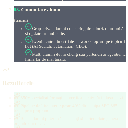
0
3
.
Comunitate alumni
Permanent
Grup privat alumni cu sharing de joburi, oportunități
și update-uri industrie.
Evenimente trimestriale — workshop-uri pe topicuri
hot (AI Search, automation, GEO).
Mulți alumni devin clienți sau parteneri ai agenției la
firma lor de mai târziu.
Rezultatele
350+ specialiști formați — verificați activi în industrie azi.
Pipeline de hire intern: peste 40% din echipa SEO 365 a
trecut prin program.
Rețea alumni puternică — clienți și parteneriate generate
organic din rețea.