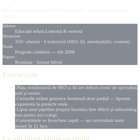
Date anonimizate prin acord de confidențialitate — păstrăm doar contextul
relevant.
Industrie
Educație tehnică internă & externă
Dimensiune
350+ alumni · 4 traiectorii (SEO, AI, automatizări, content)
Durată
Program continuu — din 2008
Regiune
România · format hibrid
Provocările
Piața românească de SEO și AI are deficit cronic de specialiști
1
mid și senior.
Cursurile online generice formează doar parțial — lipsește
2
expunerea la proiecte reale.
Lipsa unui pipeline propriu însemna hire dificil și onboarding
3
lent pentru noi colegi.
Cunoștințele se învechesc rapid — un curriculum static
4
moare în 12 luni.
Ce am făcut, etapă cu etapă