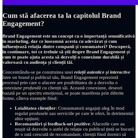
Cum stă afacerea ta la capitolul Brand
Engagement?
Brand Engagement este un concept cu o importanță semnificativă
în marketing, dar ce înseamnă acesta cu adevărat și cum
influențează relația dintre companii și consumatori? Descoperă,
în continuare, tot ce trebuie să știi despre Brand Engagement și
cum te poate ajuta acesta să dezvolți o conexiune durabilă și
valoroasă cu audiența și clienții tăi.
Concentrându-se pe construirea unei
relații autentice și interactive
între un brand și publicul său, Brand Engagement reprezintă
procesul prin care o afacere are posibilitatea de a dezvolta o
conexiune profundă
cu clienții săi. Această conexiune, deseori
bazată pe un spectru emoțional, se poate manifesta prin diferite
forme, câteva exemple fiind:
Loialitatea clienților
: Consumatorii angajați aleg în mod
regulat produsele sau serviciile pe care le oferi, în detrimentul
altor opțiuni;
Recomandări și feedback-uri pozitive
: Afacerile care au
reușit să dezvolte o astfel de relație cu publicul țintă se bucură
de o rată crescută de recomandare, clienții fiind dornici să