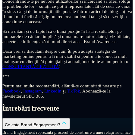
Concentrându-te pe nevoile utilizatorilor și încercând să oferi soluții
la problemele lor – soluții ce pot fi reprezentate atât de ceea ce vinzi
în sine, cât și de informații utile postate într-un articol de blog – îți va
fi mult mai facil să câștigi încrederea audienței tale și să dezvolți o
conexiune cu aceasta.
Să nu uităm și de faptul că o bună poziție în lista rezultatelor pe
motoarele de căutare implică și o mai mare notorietate și vizibilitate,
aspecte ce influențează în mod direct acest Brand Awareness.
Dacă vrei să discutăm despre cum îți poți adapta strategia de
marketing online pentru a fi mai vizibil și pentru a te conecta mult
mai ușor cu clienții tăi potențiali și actuali, înscrie-te acum pentru o
CONSULTANȚĂ GRATUITĂ
!
***
Pentru mai multe recomandări, alătură-te comunității noastre pe
Facebook
,
Instagram
,
LinkedIn
și
TikTok
. Abonează-te la
newsletterul SEO 365.
Întrebări frecvente
Ce este Brand Engagement?
Brand Engagement reprezintă procesul de construire a unei relații autentice