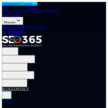
Consultanță Gratuită →
0752 110 109
info@seo365.ro
Agenție SEO
Resurse
Mini-Audit
Despre noi
Cariere
SEO
AUTOMATIZĂRI
EDUCAȚIE
CONSULTANȚĂ
INDUSTRII
BLOG
CONTACT
← Blog