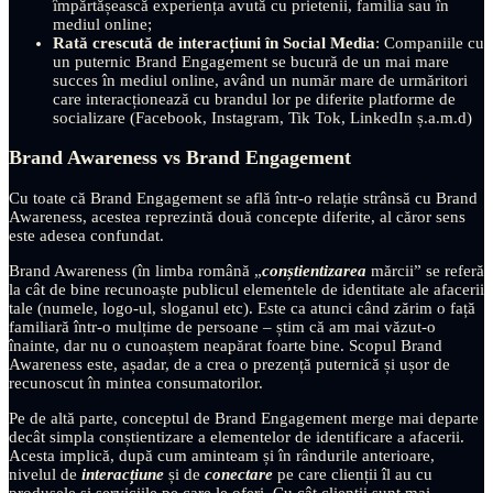
împărtășească experiența avută cu prietenii, familia sau în
mediul online;
Rată crescută de interacțiuni în
Social Media
: Companiile cu
un puternic Brand Engagement se bucură de un mai mare
succes în mediul online, având un număr mare de urmăritori
care interacționează cu brandul lor pe diferite platforme de
socializare (Facebook, Instagram, Tik Tok, LinkedIn ș.a.m.d)
Brand Awareness vs Brand Engagement
Cu toate că Brand Engagement se află într-o relație strânsă cu Brand
Awareness, acestea reprezintă două concepte diferite, al căror sens
este adesea confundat.
Brand Awareness (în limba română „
conștientizarea
mărcii” se referă
la cât de bine recunoaște publicul elementele de identitate ale afacerii
tale (numele, logo-ul, sloganul etc). Este ca atunci când zărim o față
familiară într-o mulțime de persoane – știm că am mai văzut-o
înainte, dar nu o cunoaștem neapărat foarte bine. Scopul Brand
Awareness este, așadar, de a crea o prezență puternică și ușor de
recunoscut în mintea consumatorilor.
Pe de altă parte, conceptul de Brand Engagement merge mai departe
decât simpla conștientizare a elementelor de identificare a afacerii.
Acesta implică, după cum aminteam și în rândurile anterioare,
nivelul de
interacțiune
și de
conectare
pe care clienții îl au cu