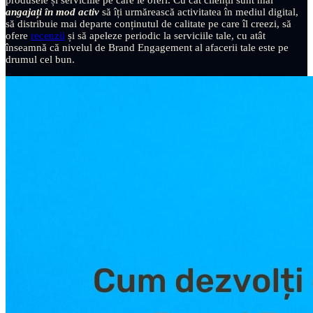
produsele și serviciile pe care le oferi. Cu cât clienții sunt mai
angajați în mod activ
să îți urmărească activitatea în mediul digital,
să distribuie mai departe conținutul de calitate pe care îl creezi, să
ofere
recenzii
și să apeleze periodic la serviciile tale, cu atât
înseamnă că nivelul de Brand Engagement al afacerii tale este pe
drumul cel bun.