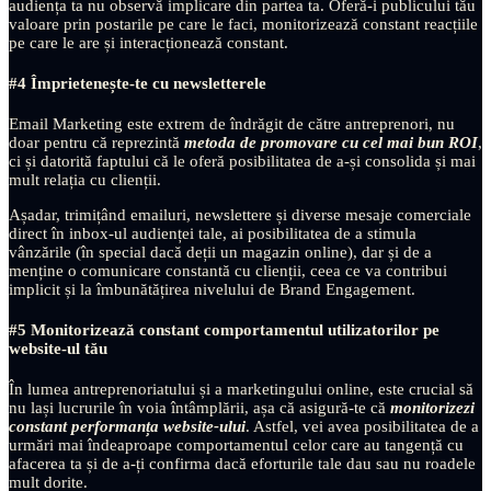
audiența ta nu observă implicare din partea ta. Oferă-i publicului tău
valoare prin postarile pe care le faci, monitorizează constant reacțiile
pe care le are și interacționează constant.
#4 Împrietenește-te cu newsletterele
Email Marketing este extrem de îndrăgit de către antreprenori, nu
doar pentru că reprezintă
metoda de promovare cu cel mai bun ROI
,
ci și datorită faptului că le oferă posibilitatea de a-și consolida și mai
mult relația cu clienții.
Așadar, trimițând emailuri, newslettere și diverse mesaje comerciale
direct în inbox-ul audienței tale, ai posibilitatea de a stimula
vânzările (în special dacă deții un magazin online), dar și de a
menține o comunicare constantă cu clienții, ceea ce va contribui
implicit și la îmbunătățirea nivelului de Brand Engagement.
#5 Monitorizează constant comportamentul utilizatorilor pe
website-ul tău
În lumea antreprenoriatului și a marketingului online, este crucial să
nu lași lucrurile în voia întâmplării, așa că asigură-te că
monitorizezi
constant performanța website-ului
. Astfel, vei avea posibilitatea de a
urmări mai îndeaproape comportamentul celor care au tangență cu
afacerea ta și de a-ți confirma dacă eforturile tale dau sau nu roadele
mult dorite.