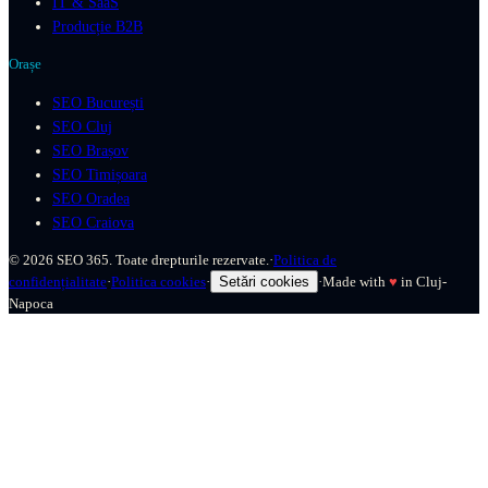
IT & SaaS
Producție B2B
Orașe
SEO București
SEO Cluj
SEO Brașov
SEO Timișoara
SEO Oradea
SEO Craiova
©
2026
SEO 365. Toate drepturile rezervate.
·
Politica de
confidențialitate
·
Politica cookies
·
Setări cookies
·
Made with
♥
in Cluj-
Napoca