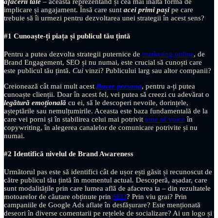
afacerii tale
– aceasta reprezentând și cea mai înaltă formă de
implicare și angajament. Însă care sunt
acei primi pași
pe care
trebuie să îi urmezi pentru dezvoltarea unei strategii în acest sens?
#1 Cunoaște-ți piața și publicul tău țintă
Pentru a putea dezvolta strategii puternice de
marketing online
, de
Brand Engagement, SEO și nu numai, este crucial să cunoști care
este publicul tău țintă.
Cui
vinzi? Publicului larg sau altor companii?
Creionează cât mai mult acest
Buyer persona
, pentru a-ți putea
cunoaște clienții. Doar în acest fel, vei putea să creezi cu adevărat o
legătură emoțională
cu ei, să le descoperi nevoile, dorințele,
așteptările sau nemulțumirile. Aceasta este baza fundamentală de la
care vei porni și în stabilirea celui mai potrivit
tone of voice
în
copywriting, în alegerea canalelor de comunicare potrivite și nu
numai.
#2 Identifică nivelul de Brand Awareness
Următorul pas este să identifici cât de ușor ești găsit și recunoscut de
către publicul tău țintă în momentul actual. Descoperă, așadar, care
sunt modalitățile prin care lumea află de afacerea ta – din rezultatele
motoarelor de căutare obținute prin
SEO
? Prin viu grai? Prin
campaniile de Google Ads aflate în desfășurare? Este menționată
deseori în diverse comentarii pe rețelele de socializare? Ai un logo și