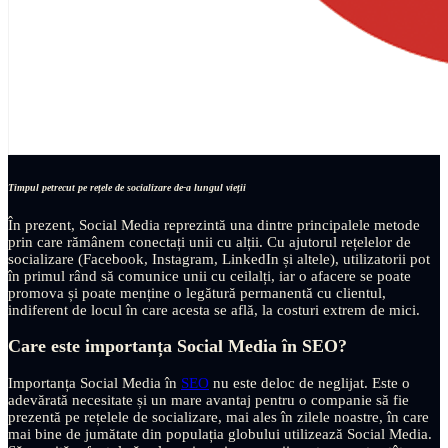
Timpul petrecut pe rețele de socializare de-a lungul vieții
În prezent, Social Media reprezintă una dintre principalele metode
prin care rămânem conectați unii cu alții. Cu ajutorul rețelelor de
socializare (Facebook, Instagram, LinkedIn și altele), utilizatorii pot
în primul rând să comunice unii cu ceilalți, iar o afacere se poate
promova și poate menține o legătură permanentă cu clientul,
indiferent de locul în care acesta se află, la costuri extrem de mici.
Care este importanța Social Media în SEO?
Importanța Social Media în
SEO
nu este deloc de neglijat. Este o
adevărată necesitate și un mare avantaj pentru o companie să fie
prezentă pe rețelele de socializare, mai ales în zilele noastre, în care
mai bine de jumătate din populația globului utilizează Social Media.