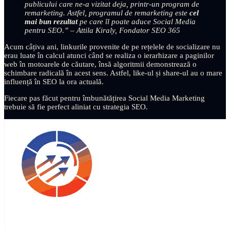
publicului care ne-a vizitat deja, printr-un program de
remarketing. Astfel, programul de
remarketing
este
cel
mai bun rezultat
pe care îl poate aduce Social Media
pentru SEO
.
” –
Attila Kiraly, Fondator SEO 365
Acum câțiva ani, linkurile provenite de pe rețelele de socializare nu
erau luate în calcul atunci când se realiza o ierarhizare a paginilor
web în motoarele de căutare, însă algoritmii demonstrează o
schimbare radicală în acest sens. Astfel, like-ul și share-ul au o mare
influență în SEO la ora actuală.
Fiecare pas făcut pentru îmbunătățirea Social Media Marketing
trebuie să fie perfect aliniat cu strategia SEO.