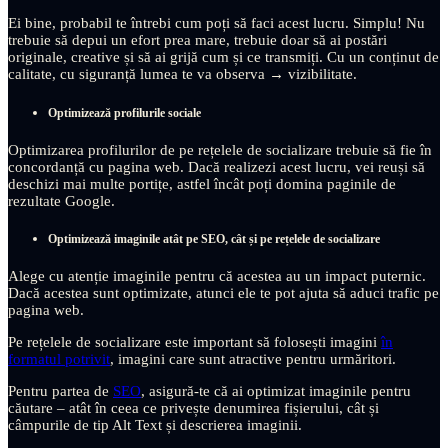
Ei bine, probabil te întrebi cum poți să faci acest lucru. Simplu! Nu
trebuie să depui un efort prea mare, trebuie doar să ai postări
originale, creative și să ai grijă cum și ce transmiți. Cu un conținut de
calitate, cu siguranță lumea te va observa → vizibilitate.
Optimizează profilurile sociale
Optimizarea profilurilor de pe rețelele de socializare trebuie să fie în
concordanță cu pagina web. Dacă realizezi acest lucru, vei reuși să
deschizi mai multe portițe, astfel încât poți domina paginile de
rezultate Google.
Optimizează imaginile atât pe SEO, cât și pe rețelele de socializare
Alege cu atenție imaginile pentru că acestea au un impact puternic.
Dacă acestea sunt optimizate, atunci ele te pot ajuta să aduci trafic pe
pagina web.
Pe rețelele de socializare este important să folosești imagini
în
formatul potrivit
, imagini care sunt atractive pentru urmăritori.
Pentru partea de
SEO
, asigură-te că ai optimizat imaginile pentru
căutare – atât în ceea ce privește denumirea fișierului, cât și
câmpurile de tip Alt Text și descrierea imaginii.