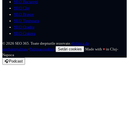
SEO București
SEO Cluj
SEO Brașov
SEO Timișoara
SEO Oradea
SEO Craiova
©
2026
SEO 365. Toate drepturile rezervate.
·
Politica de
confidențialitate
·
Politica cookies
·
Setări cookies
·
Made with
♥
in Cluj-
Napoca
🎧
Podcast