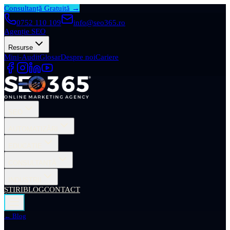
Consultanță Gratuită →
0752 110 109
info@seo365.ro
Agenție SEO
Resurse
Mini-Audit
Glosar
Despre noi
Cariere
SEO
AUTOMATIZĂRI
EDUCAȚIE
CONSULTANȚĂ
INDUSTRII
ȘTIRI
BLOG
CONTACT
← Blog