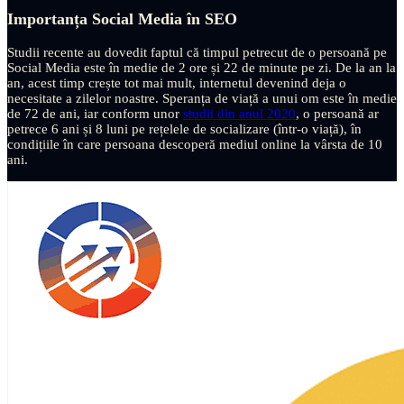
Importanța Social Media în SEO
Studii recente au dovedit faptul că timpul petrecut de o persoană pe
Social Media este în medie de 2 ore și 22 de minute pe zi. De la an la
an, acest timp crește tot mai mult, internetul devenind deja o
necesitate a zilelor noastre. Speranța de viață a unui om este în medie
de 72 de ani, iar conform unor
studii din anul 2020
, o persoană ar
petrece 6 ani și 8 luni pe rețelele de socializare (într-o viață), în
condițiile în care persoana descoperă mediul online la vârsta de 10
ani.