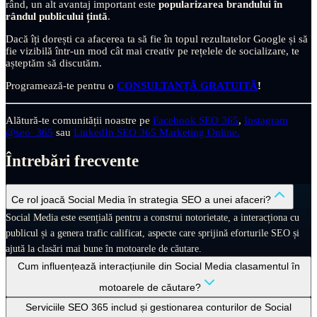
rând, un alt avantaj important este
popularizarea brandului în
rândul publicului țintă
.
Dacă îți dorești ca afacerea ta să fie în topul rezultatelor Google și să
fie vizibilă într-un mod cât mai creativ pe rețelele de socializare, te
așteptăm să discutăm.
Programează-te pentru o
CONSULTANȚĂ GRATUITĂ
!
Alătură-te comunității noastre pe
Facebook SEO 365
,
Instagram
@seo_365
sau
LinkedIn SEO 365 Marketing Online
.
Întrebări frecvente
Ce rol joacă Social Media în strategia SEO a unei afaceri?
Social Media este esențială pentru a construi notorietate, a interacționa cu
publicul și a genera trafic calificat, aspecte care sprijină eforturile SEO și
ajută la clasări mai bune în motoarele de căutare.
Cum influențează interacțiunile din Social Media clasamentul în
motoarele de căutare?
Serviciile SEO 365 includ și gestionarea conturilor de Social