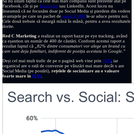
Să nu uităm faptul că cele mai mari companii sunt prezente atât pe
Facebook, cât și pe
Instagram
sau LinkedIn. Acest lucru nu
înseamnă că ne focusăm doar pe Social Media și pierdem din vedere
avantajele pe care un pachet de
servicii SEO
le-ar aduce pentru noi.
Cele două trebuie să meargă mână în mână, pentru a avea rezultatele
dorite.
Red C Marketing
a realizat un raport bazat pe eye tracking, având
ca eșantion un număr de 400 de căutări. Conform acestui raport a
rezultat faptul că
„82% dintre consumatori vor alege un brand cu
care sunt deja familiari, indiferent de poziția acestuia în Google.”
Deși cel mai mult trafic de pe o pagină web vine prin
SEO
, iar
organicul are o rată de conversie pe vânzări mai mare decât o are
Social Media (pe postări),
rețelele de socializare au o valoare
foarte mare în
SEO
.