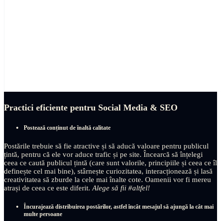
Practici eficiente pentru Social Media & SEO
Postează conținut de înaltă calitate
Postările trebuie să fie atractive și să aducă valoare pentru publicul
țintă, pentru că ele vor aduce trafic și pe site. Încearcă să înțelegi
ceea ce caută publicul țintă (care sunt valorile, principiile și ceea ce îl
definește cel mai bine), stârnește curiozitatea, interacționează și lasă
creativitatea să zburde la cele mai înalte cote. Oamenii vor fi mereu
atrași de ceea ce este diferit.
Alege să fii #altfel!
Încurajează distribuirea postărilor, astfel încât mesajul să ajungă la cât mai
multe persoane