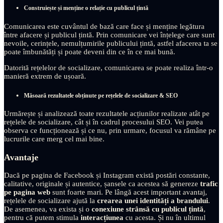
Construiește și menține o relație cu publicul țintă
Comunicarea este cuvântul de bază care face și menține legătura
între afacere și publicul țintă. Prin comunicare vei înțelege care sunt
nevoile, cerințele, nemulțumirile publicului țintă, astfel afacerea ta se
poate îmbunătăți și poate deveni din ce în ce mai bună.
Datorită rețelelor de socializare, comunicarea se poate realiza într-o
manieră extrem de ușoară.
Măsoară rezultatele obținute pe rețelele de socializare & SEO
Urmărește și analizează toate rezultatele acțiunilor realizate atât pe
rețelele de socializare, cât și în cadrul procesului SEO. Vei putea
observa ce funcționează și ce nu, prin urmare, focusul va rămâne pe
lucrurile care merg cel mai bine.
Avantaje
Dacă pe pagina de Facebook și Instagram există postări constante,
calitative, originale și autentice, șansele ca acestea să genereze
trafic
pe pagina web
sunt foarte mari. Pe lângă acest important avantaj,
rețelele de socializare ajută la
crearea unei identități a brandului
.
De asemenea, va exista și o
conexiune strânsă cu publicul țintă
,
pentru că putem stimula
interacțiunea
cu acesta. Și nu în ultimul