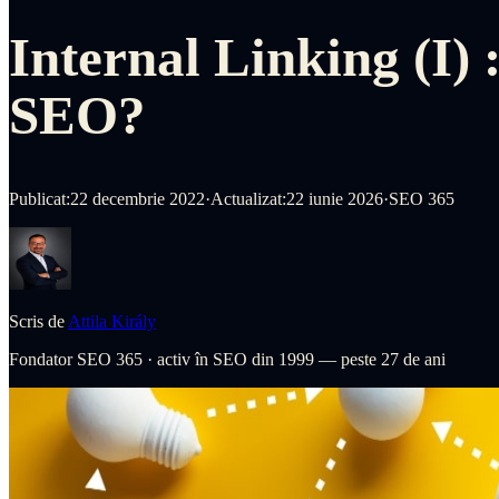
Internal Linking (I) 
SEO?
Publicat:
22 decembrie 2022
·
Actualizat:
22 iunie 2026
·
SEO 365
Scris de
Attila Király
Fondator SEO 365
·
activ în SEO din 1999 — peste 27 de ani