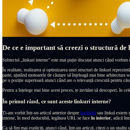
De ce e important să creezi o structură de 
Subiectul „linkuri interne” este mai puțin discutat atunci când vorbim 
În realitate, realizarea și optimizarea unei structuri de linkuri reprezin
parte, ajutând motoarele de căutare să înțeleagă mai bine arhitectura w
pe o poziție superioară atunci când are o relevanță crescută pentru căuta
Pentru a înțelege mai bine acest proces, te invităm să descoperi, în ce
În primul rând, ce sunt aceste linkuri interne?
Ți-am vorbit într-un articol anterior despre
backlink
sau linkul extern ș
interne, în mod deductibil, legătura URL se face
în interior
, adică înt
Ca să fim mai expliciți, atunci când, într-un articol, citezi o un studiu 