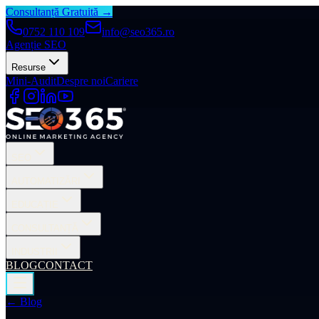
Consultanță Gratuită →
0752 110 109
info@seo365.ro
Agenție SEO
Resurse
Mini-Audit
Despre noi
Cariere
SEO
AUTOMATIZĂRI
EDUCAȚIE
CONSULTANȚĂ
INDUSTRII
BLOG
CONTACT
← Blog