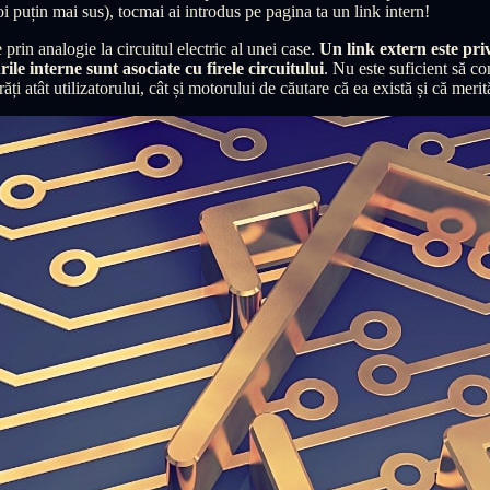
puțin mai sus), tocmai ai introdus pe pagina ta un link intern!
e prin analogie la circuitul electric al unei case.
Un link extern este pri
rile interne sunt asociate cu firele circuitului
. Nu este suficient să co
ăți atât utilizatorului, cât și motorului de căutare că ea există și că merit