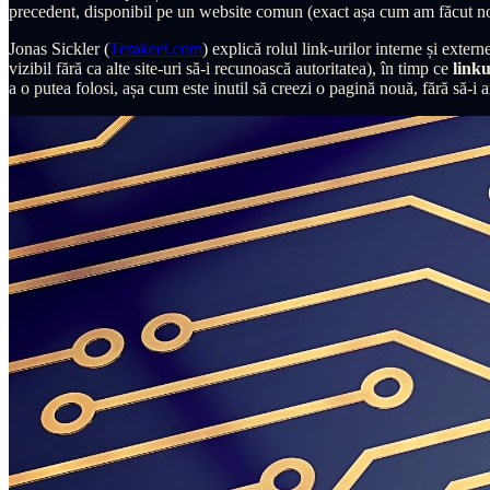
precedent, disponibil pe un website comun (exact așa cum am făcut noi 
Jonas Sickler (
Terakeet.com
) explică rolul link-urilor interne și extern
vizibil fără ca alte site-uri să-i recunoască autoritatea), în timp ce
linku
a o putea folosi, așa cum este inutil să creezi o pagină nouă, fără să-i ar