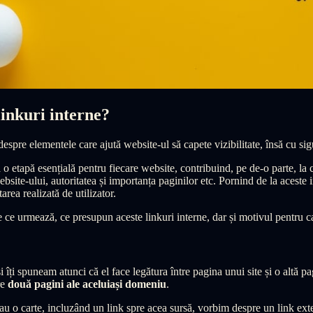
linkuri interne?
despre elementele care ajută website-ul să capete vizibilitate, însă cu s
tă o etapă esențială pentru fiecare website, contribuind, pe de-o parte, la 
ebsite-ului, autoritatea și importanța paginilor etc. Pornind de la aceste
rea realizată de utilizator.
le ce urmează, ce presupun aceste linkuri interne, dar și motivul pentru 
i îți spuneam atunci că el face legătura între pagina unui site și o altă 
re
două pagini ale aceluiași domeniu
.
sau o carte, incluzând un link spre acea sursă, vorbim despre un link extern