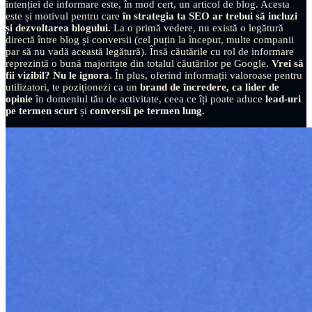
intenției de informare este, în mod cert, un articol de blog. Acesta
este și motivul pentru care
în strategia ta SEO ar trebui să incluzi
și dezvoltarea blogului.
La o primă vedere, nu există o legătură
directă între blog și conversii (cel puțin la început, multe companii
par să nu vadă această legătură). Însă căutările cu rol de informare
reprezintă o bună majoritate din totalul căutărilor pe Google.
Vrei să
fii vizibil? Nu le ignora
. În plus, oferind informații valoroase pentru
utilizatori, te poziționezi ca un
brand de încredere, ca lider de
opinie
în domeniul tău de activitate, ceea ce îți poate aduce
lead-uri
pe termen scurt
și
conversii pe termen lung.