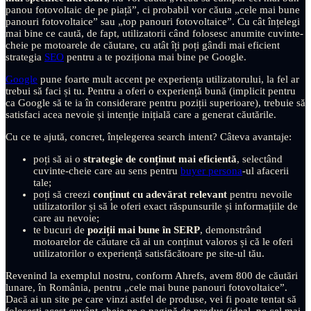
panou fotovoltaic de pe piață”, ci probabil vor căuta „cele mai bune
panouri fotovoltaice” sau „top panouri fotovoltaice”. Cu cât înțelegi
mai bine ce caută, de fapt, utilizatorii când folosesc anumite cuvinte-
cheie pe motoarele de căutare, cu atât îți poți gândi mai eficient
strategia
SEO
pentru a te poziționa mai bine pe Google.
Google
pune foarte mult accent pe experiența utilizatorului, la fel ar
trebui să faci și tu. Pentru a oferi o experiență bună (implicit pentru
ca Google să te ia în considerare pentru poziții superioare), trebuie să
satisfaci acea nevoie și intenție inițială care a generat căutările.
Cu ce te ajută, concret, înțelegerea search intent? Câteva avantaje:
poți să ai o
strategie de conținut mai eficientă
, selectând
cuvinte-cheie care au sens pentru
buyer persona
-ul afacerii
tale;
poți să creezi
conținut cu adevărat relevant
pentru nevoile
utilizatorilor și să le oferi exact răspunsurile și informațiile de
care au nevoie;
te bucuri de
poziții mai bune în SERP
, demonstrând
motoarelor de căutare că ai un conținut valoros și că le oferi
utilizatorilor o experiență satisfăcătoare pe site-ul tău.
Revenind la exemplul nostru, conform Ahrefs, avem 800 de căutări
lunare, în România, pentru „cele mai bune panouri fotovoltaice”.
Dacă ai un site pe care vinzi astfel de produse, vei fi poate tentat să