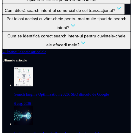
Cum diferă search intent-ul comercial de cel tranzacțional?
Pot folosi același cuvânt-cheie pentru mai multe tipuri de search
intent?
Cum se identifică corect search intent-ul pentru cuvintele-cheie
ale afacerii mele?
← Înapoi la toate articolele
Ultimele articole
Search Engine Optimization 2026: SEO dincolo de Google
6 aug. 2026