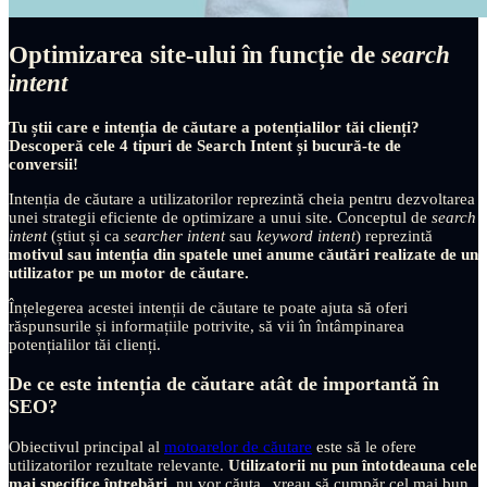
Optimizarea site-ului în funcție de
search
intent
Tu știi care e intenția de căutare a potențialilor tăi clienți?
Descoperă cele 4 tipuri de Search Intent și bucură-te de
conversii!
Intenția de căutare a utilizatorilor reprezintă cheia pentru dezvoltarea
unei strategii eficiente de optimizare a unui site. Conceptul de
search
intent
(știut și ca
searcher intent
sau
keyword intent
) reprezintă
motivul sau intenția din spatele unei anume căutări realizate de un
utilizator pe un motor de căutare.
Înțelegerea acestei intenții de căutare te poate ajuta să oferi
răspunsurile și informațiile potrivite, să vii în întâmpinarea
potențialilor tăi clienți.
De ce este intenția de căutare atât de importantă în
SEO?
Obiectivul principal al
motoarelor de căutare
este să le ofere
utilizatorilor rezultate relevante.
Utilizatorii nu pun întotdeauna cele
mai specifice întrebări
, nu vor căuta „vreau să cumpăr cel mai bun