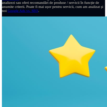
analizezi sau oferi recomandări de produse / servicii în funcție de
anumite criterii. Poate fi mai ușor pentru servicii, cum am analizat și
noi
Google Ads vs. SEO
.