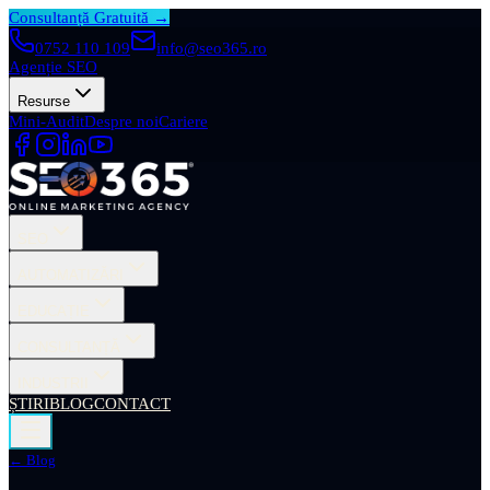
Consultanță Gratuită →
0752 110 109
info@seo365.ro
Agenție SEO
Resurse
Mini-Audit
Despre noi
Cariere
SEO
AUTOMATIZĂRI
EDUCAȚIE
CONSULTANȚĂ
INDUSTRII
ȘTIRI
BLOG
CONTACT
← Blog