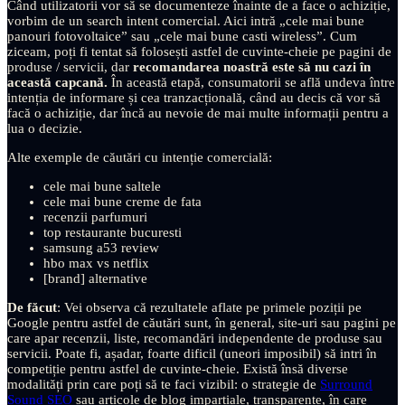
Când utilizatorii vor să se documenteze înainte de a face o achiziție,
vorbim de un search intent comercial. Aici intră „cele mai bune
panouri fotovoltaice” sau „cele mai bune casti wireless”. Cum
ziceam, poți fi tentat să folosești astfel de cuvinte-cheie pe pagini de
produse / servicii, dar
recomandarea noastră este să nu cazi în
această capcană.
În această etapă, consumatorii se află undeva între
intenția de informare și cea tranzacțională, când au decis că vor să
facă o achiziție, dar încă au nevoie de mai multe informații pentru a
lua o decizie.
Alte exemple de căutări cu intenție comercială:
cele mai bune saltele
cele mai bune creme de fata
recenzii parfumuri
top restaurante bucuresti
samsung a53 review
hbo max vs netflix
[brand] alternative
De făcut
: Vei observa că rezultatele aflate pe primele poziții pe
Google pentru astfel de căutări sunt, în general, site-uri sau pagini pe
care apar recenzii, liste, recomandări independente de produse sau
servicii. Poate fi, așadar, foarte dificil (uneori imposibil) să intri în
competiție pentru astfel de cuvinte-cheie. Există însă diverse
modalități prin care poți să te faci vizibil: o strategie de
Surround
Sound SEO
sau articole de blog imparțiale, transparente, în care