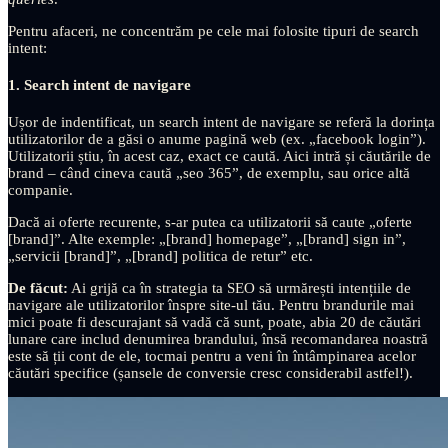
Pentru afaceri, ne concentrăm pe cele mai folosite tipuri de search
intent:
1. Search intent de navigare
Ușor de indentificat, un search intent de navigare se referă la dorința
utilizatorilor de a găsi o anume pagină web (ex. „facebook login”).
Utilizatorii știu, în acest caz, exact ce caută. Aici intră și căutările de
brand – când cineva caută „seo 365”, de exemplu, sau orice altă
companie.
Dacă ai oferte recurente, s-ar putea ca utilizatorii să caute „oferte
[brand]”. Alte exemple: „[brand] homepage”, „[brand] sign in”,
„servicii [brand]”, „[brand] politica de retur” etc.
De făcut:
Ai grijă ca în strategia ta SEO să urmărești intențiile de
navigare ale utilizatorilor înspre site-ul tău. Pentru brandurile mai
mici poate fi descurajant să vadă că sunt, poate, abia 20 de căutări
lunare care includ denumirea brandului, însă recomandarea noastră
este să ții cont de ele, tocmai pentru a veni în întâmpinarea acelor
căutări specifice (șansele de conversie cresc considerabil astfel!).