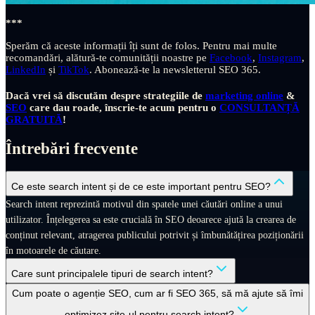
***
Sperăm că aceste informații îți sunt de folos. Pentru mai multe
recomandări, alătură-te comunității noastre pe
Facebook
,
Instagram
,
LinkedIn
și
TikTok
. Abonează-te la newsletterul SEO 365.
Dacă vrei să discutăm despre strategiile de
marketing online
&
SEO
care dau roade, înscrie-te acum pentru o
CONSULTANȚĂ
GRATUITĂ
!
Întrebări frecvente
Ce este search intent și de ce este important pentru SEO?
Search intent reprezintă motivul din spatele unei căutări online a unui
utilizator. Înțelegerea sa este crucială în SEO deoarece ajută la crearea de
conținut relevant, atragerea publicului potrivit și îmbunătățirea poziționării
în motoarele de căutare.
Care sunt principalele tipuri de search intent?
Cum poate o agenție SEO, cum ar fi SEO 365, să mă ajute să îmi
optimizez site-ul pentru search intent?