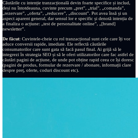
Căutările cu intenție tranzacțională devin foarte specifice și includ,
deși nu întotdeauna, cuvinte precum „pret”, „trial”, „comanda”,
„rezervare”, „oferta”, „reducere”, „discount”. Pot avea însă și un
aspect aparent general, dar sensul lor e specific și denotă intenția de
a finaliza o acțiune: „test de personalitate online”, „[brand]
newsletter”.
De făcut
: Cuvintele-cheie cu rol tranzacțional sunt cele care îți vor
aduce conversii rapide, imediate. Ele reflectă căutările
consumatorilor care sunt gata să facă pasul final. Ai grijă să le
integrezi în strategia SEO și să le oferi utilizatorilor care fac astfel de
căutări pagini de acțiune, de unde pot obține rapid ceea ce își doresc
(pagini de produs, formular de rezervare / abonare, informații clare
despre preț, oferte, coduri discount etc).