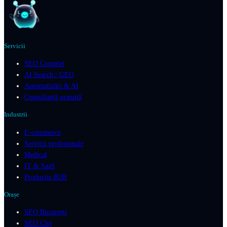
Servicii
SEO Complet
AI Search / GEO
Automatizări & AI
Consultanță gratuită
Industrii
E-commerce
Servicii profesionale
Medical
IT & SaaS
Producție B2B
Orașe
SEO București
SEO Cluj