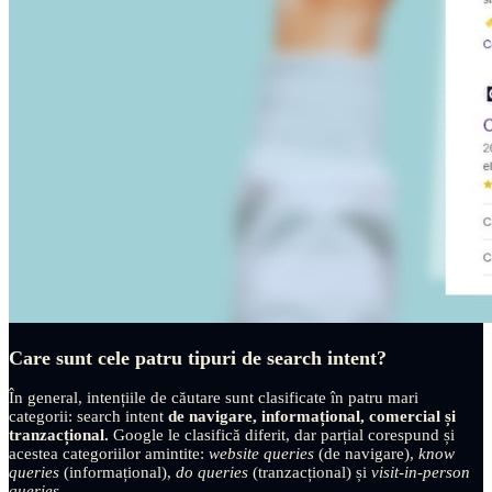
Care sunt cele patru tipuri de search intent?
În general, intențiile de căutare sunt clasificate în patru mari
categorii: search intent
de navigare, informațional, comercial și
tranzacțional.
Google le clasifică diferit, dar parțial corespund și
acestea categoriilor amintite:
website queries
(de navigare),
know
queries
(informațional),
do queries
(tranzacțional) și
visit-in-person
queries
.