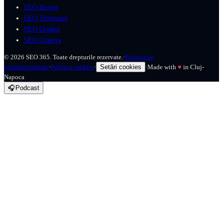
SEO Brașov
SEO Timișoara
SEO Oradea
SEO Craiova
©
2026
SEO 365. Toate drepturile rezervate.
·
Politica de
confidențialitate
·
Politica cookies
·
Setări cookies
·
Made with
♥
in Cluj-
Napoca
🎧
Podcast