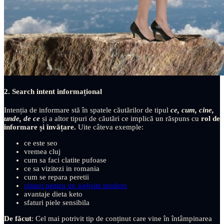
2. Search intent informațional
Intenția de informare stă în spatele căutărilor de tipul
ce, cum, cine,
unde, de ce
și a altor tipuri de căutări ce implică un răspuns cu
rol de
informare și învățare.
Uite câteva exemple:
ce este seo
vremea cluj
cum sa faci clatite pufoase
ce sa vizitezi in romania
cum se repara peretii
sfaturi pentru un website modern
avantaje dieta keto
sfaturi piele sensibila
De făcut
: Cel mai potrivit tip de conținut care vine în întâmpinarea