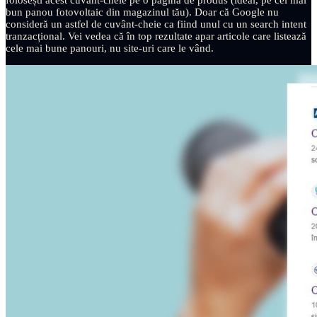
folosești acest cuvânt-cheie pe o pagină de produs (ideal, pe cel mai
bun panou fotovoltaic din magazinul tău). Doar că Google nu
consideră un astfel de cuvânt-cheie ca fiind unul cu un search intent
tranzacțional. Vei vedea că în top rezultate apar articole care listează
cele mai bune panouri, nu site-uri care le vând.