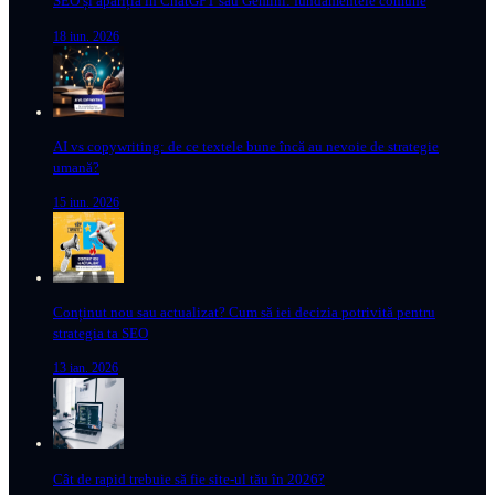
SEO și apariția în ChatGPT sau Gemini: fundamentele comune
18 iun. 2026
AI vs copywriting: de ce textele bune încă au nevoie de strategie
umană?
15 iun. 2026
Conținut nou sau actualizat? Cum să iei decizia potrivită pentru
strategia ta SEO
13 ian. 2026
Cât de rapid trebuie să fie site-ul tău în 2026?