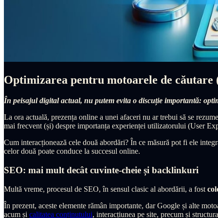
Optimizarea pentru motoarele de căutare (S
În peisajul digital actual, nu putem evita o discuție importantă: op
La ora actuală, prezența online a unei afaceri nu ar trebui să se rezume
mai frecvent (și) despre importanța experienței utilizatorului (User 
Cum interacționează cele două abordări? În ce măsură pot fi ele integ
celor două poate conduce la succesul online.
SEO: mai mult decât cuvinte-cheie și backlinkuri
Multă vreme, procesul de SEO, în sensul clasic al abordării, a fost
col
În prezent, aceste elemente rămân importante, dar Google și alte moto
acum și
calitatea conținutului
, interacțiunea pe site, precum și structu