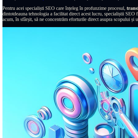
Pentru acei specialiști SEO care înțeleg în profunzime procesul,
trans
dintotdeauna tehnologia a facilitat direct acest lucru, specialiștii SEO
acum, în sfârșit, să ne concentrăm eforturile direct asupra scopului și ut