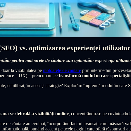
EO) vs. optimizarea experienței utilizatoru
timizăm pentru motoarele de căutare sau optimizăm experiența utilizato
 doar la vizibilitatea pe
motoarele de căutare
prin intermediul proceselo
Experience – UX) – preocupare ce
transformă modul în care specialiștii
rate, echilibrat, în aceeași strategie? Explorăm împreună modul în car
oana vertebrală a vizibilității online
, concentrându-se pe cuvinte-cheie,
are de căutare au evoluat, încorporând factori avansați care măsoară
val
ra informațională, punând accent pe acele pagini care oferă răspunsuri au