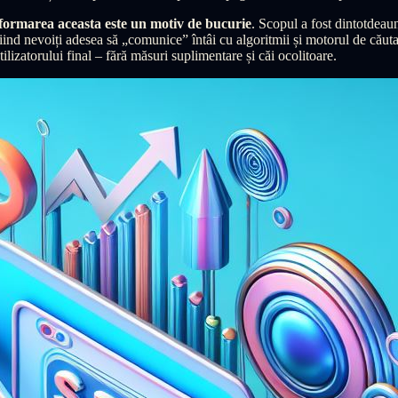
formarea aceasta este un motiv de bucurie
. Scopul a fost dintotdeaun
 fiind nevoiți adesea să „comunice” întâi cu algoritmii și motorul de cău
ilizatorului final – fără măsuri suplimentare și căi ocolitoare.