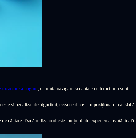
e încărcare a paginii
, ușurința navigării și calitatea interacțiunii sunt
 este și penalizat de algoritmi, ceea ce duce la o poziționare mai slabă
e de căutare. Dacă utilizatorul este mulțumit de experiența avută, toată