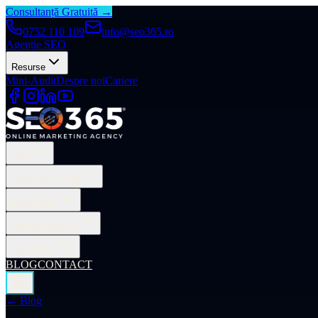
Consultanță Gratuită →
0752 110 109
info@seo365.ro
Agenție SEO
Resurse
Mini-Audit
Despre noi
Cariere
SEO
AUTOMATIZĂRI
EDUCAȚIE
CONSULTANȚĂ
INDUSTRII
BLOG
CONTACT
← Blog