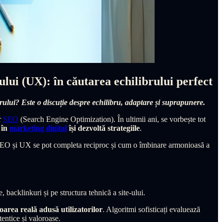
lui (UX): în căutarea echilibrului perfect
rului? Este o discuție despre echilibru, adaptare și suprapunere.
r
SEO
(Search Engine Optimization). În ultimii ani, se vorbește tot
 în
marketing digital
își dezvoltă strategiile
.
e SEO și UX se pot completa reciproc și cum o îmbinare armonioasă a
 backlinkuri și pe structura tehnică a site-ului.
oarea reală adusă utilizatorilor
. Algoritmi sofisticați evaluează
tentice și valoroase.