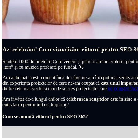
Azi celebrăm! Cum vizualizăm viitorul pentru SEO 3
Suntem 1000 de prieteni! Cum vedem și planificăm noi viitorul pentr
„tort” și cu muzica preferată pe fundal. 🙂
Am anticipat acest moment încă de când ne-am început mai serios activit
din experiența proiectelor de care ne-am ocupat că
este unul importa
dintre cele mai vechi și mai de succes proiecte de care
ne ocupăm încă
Am învățat de-a lungul anilor că
celebrarea reușitelor este în sine o
entuziasm pentru toți cei implicați!
Cum se anunță viitorul pentru SEO 365?