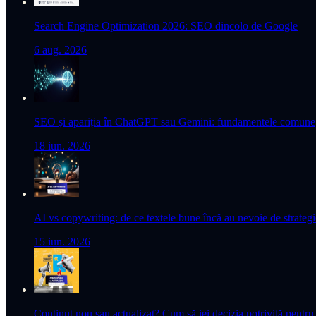
Search Engine Optimization 2026: SEO dincolo de Google
6 aug. 2026
SEO și apariția în ChatGPT sau Gemini: fundamentele comune
18 iun. 2026
AI vs copywriting: de ce textele bune încă au nevoie de strate
15 iun. 2026
Conținut nou sau actualizat? Cum să iei decizia potrivită pentru