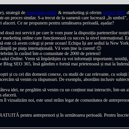
), strategii de
marketing online
& remarketing și oferim
servicii SEO
d
ntr-un proces similar. S-a trecut de la oamenii care lucrează „în umbră”, 
unei afaceri. Ce ne propunem pentru următoarea perioadă, așadar?
două noi servicii pe care le vom pune la dispoziția partenerilor noștri a
 marketing online care funcționează cu succes la nivel internațional.
ună este că avem colegi și peste ocean! Echipa își are sediul la New Yor
tâmplă pe piața internațională. Vă vom ține la curent! 🙂
lebrăm în curând într-o comunitate de 2000 de prieteni!
-ului Online.
Vrem să împărtășim cu voi informații importante, noutăți, 
pe Blog SEO 365, însă gândim o formă mai prietenoasă și mai la îndemân
ștri și cu cei din domenii conexe, cu studii de caz relevante, cu soluții
și încercăm să venim cu răspunsuri. De exemplu, abordăm inclusiv subiecte
eva idei, ne pregătim să venim cu un conținut mai interactiv, într-un alt 
 afacerii.
 îl vizualizăm noi, este unul strâns legat de comunitatea de antrepreno
UITĂ pentru antreprenori și în următoarea perioadă. Pentru înscrieri, 