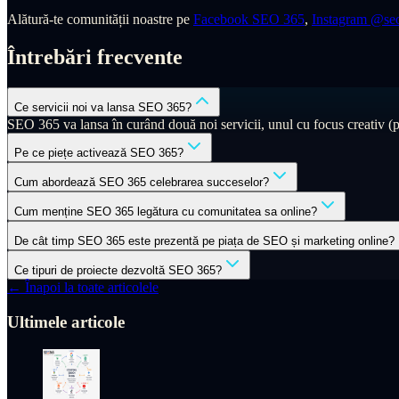
Alătură-te comunității noastre pe
Facebook SEO 365
,
Instagram @se
Întrebări frecvente
Ce servicii noi va lansa SEO 365?
SEO 365 va lansa în curând două noi servicii, unul cu focus creativ (pr
Pe ce piețe activează SEO 365?
Cum abordează SEO 365 celebrarea succeselor?
Cum menține SEO 365 legătura cu comunitatea sa online?
De cât timp SEO 365 este prezentă pe piața de SEO și marketing online?
Ce tipuri de proiecte dezvoltă SEO 365?
← Înapoi la toate articolele
Ultimele articole