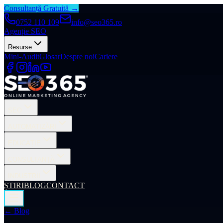
Consultanță Gratuită →
0752 110 109
info@seo365.ro
Agenție SEO
Resurse
Mini-Audit
Glosar
Despre noi
Cariere
SEO
AUTOMATIZĂRI
EDUCAȚIE
CONSULTANȚĂ
INDUSTRII
ȘTIRI
BLOG
CONTACT
← Blog