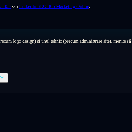
o_365
sau
LinkedIn SEO 365 Marketing Online
.
ecum logo design) și unul tehnic (precum administrare site), menite să c