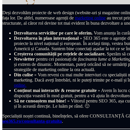
Deși dezvoltăm proiecte de web design (website-uri și magazine online
fața lor. De altfel, numeroase agenții de
marketing online
au trecut pri
structurate, al căror rol devine tot mai evident în buna dezvoltare a 
Dezvoltarea serviciilor pe care le oferim.
Vom anunța în curând 
Dezvoltarea în plan internațional
» SEO 365 este o agenție de
proiecte la nivel național și european. În același timp, vestea b
Americii și Canada. Suntem bine conectați așadar la tot ce se în
Creșterea comunității pe rețelele de socializare.
Sperăm să ce
Newsletter
pentru cei pasionați de
fascinanta lume a Marketing
și extrem de dinamic. Momentan, puteți oricând să ne urmăriți 
strategiile de marketing online la ora actuală.
Din culise
» Vom reveni cu mai multe interviuri cu specialiștii no
marketing. Dacă aveți întrebări, ni le puteți trimite pe e-mail 
online.
Conținut mai interactiv & resurse gratuite
» Avem în lucru cât
dispoziția voastră în mod gratuit, pentru a vă ajuta în dezvoltarea
Să ne cunoaștem mai bine!
» Viitorul pentru SEO 365, așa cum
și în această direcție. Le luăm pe rând. 🙂
Specialiștii noștri continuă, bineînțeles, să ofere CONSULTANȚĂ GRAT
seo365.ro/consultanta-gratuita
.