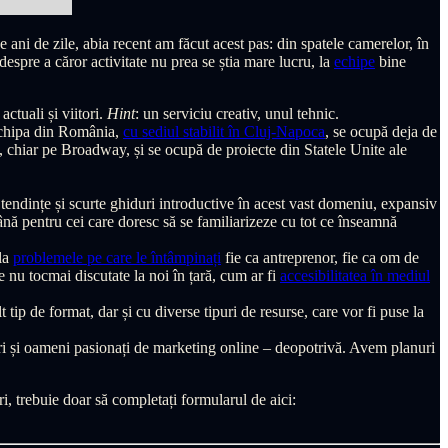
e ani de zile, abia recent am făcut acest pas: din spatele camerelor, în
despre a căror activitate nu prea se știa mare lucru, la
echipe
bine
ctuali și viitori.
Hint
: un serviciu creativ, unul tehnic.
 Echipa din România,
cu sediul stabilit în Cluj-Napoca
, se ocupă deja de
k, chiar pe Broadway, și se ocupă de proiecte din Statele Unite ale
tendințe și scurte ghiduri introductive în acest vast domeniu, expansiv
ă pentru cei care doresc să se familiarizeze cu tot ce înseamnă
 la
problemele pe care le întâmpinați
fie ca antreprenor, fie ca om de
 nu tocmai discutate la noi în țară, cum ar fi
accesibilitatea în mediul
tip de format, dar și cu diverse tipuri de resurse, care vor fi puse la
ri și oameni pasionați de marketing online – deopotrivă. Avem planuri
trebuie doar să completați formularul de aici: