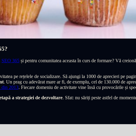
65?
u
SEO 365
și pentru comunitatea aceasta în curs de formare? Vă creionăm 
atea pe rețelele de socializare. Să ajungi la 1000 de aprecieri pe pagin
nt
. Un prag cu adevărat mare ar fi, de exemplu, cel de 130.000 de aprec
 din 2013
. Fiecare domeniu de activitate vine însă cu provocările și spec
 etapă a strategiei de dezvoltare
. Sfat: nu săriți peste astfel de moment