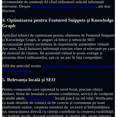
recomandate de asistenții AI când utilizatorii solicită informații
relevante. Despre
ce înseamnă un conținut util, de calitate
, am mai
discutat.
4. Optimizarea pentru Featured Snippets și Knowledge
Graph
Aplicând tehnici de optimizare pentru obținerea de Featured Snippets
și Knowledge Graph, te asiguri că bifezi și tehnicile SEO
recomandate pentru includerea în răspunsurile asistenților virtuali.
Are sens. Dacă furnizezi informații concise, clare și relevante pe care
fie motorul de căutare, fie asistentul virtual le poate extrage și
prezenta direct utilizatorilor, ești cu un pas în fața competiției.
Află din articolul nostru
cum să optimizezi conținutul pentru a obține
featured snippets
.
5. Relevanța locală și SEO
Pentru companiile care operează la nivel local, precum clinici
dentare, firme de instalare a aerului condiționat, servicii de curățenie
și multe altele,
optimizarea SEO
locală joacă un rol vital. Verificarea
ca toate detaliile de contact să fie corecte și consistente pe toate
platformele online, creșterea numărul de recenzii și îmbunătățirea
lor, interacțiunea directă cu clienții contribuie la creșterea vizibilității
în căutările locale. Această vizibilitate, la rândul său, poate informa