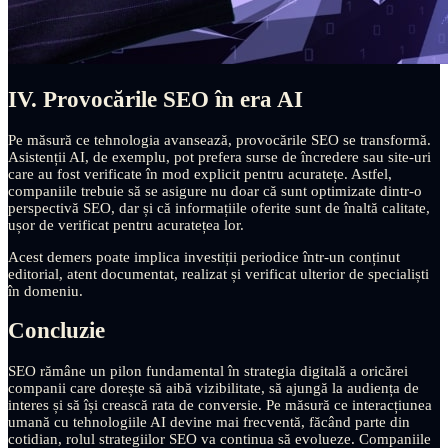
IV. Provocările SEO în era AI
Pe măsură ce tehnologia avansează, provocările SEO se transformă.
Asistenții AI, de exemplu, pot prefera surse de încredere sau site-uri
care au fost verificate în mod explicit pentru acuratețe. Astfel,
companiile trebuie să se asigure nu doar că sunt optimizate dintr-o
perspectivă SEO, dar și că informațiile oferite sunt de înaltă calitate,
ușor de verificat pentru acuratețea lor.
Acest demers poate implica investiții periodice într-un conținut
editorial, atent documentat, realizat și verificat ulterior de specialiști
în domeniu.
Concluzie
SEO rămâne un pilon fundamental în strategia digitală a oricărei
companii care dorește să aibă vizibilitate, să ajungă la audiența de
interes și să își crească rata de conversie. Pe măsură ce interacțiunea
umană cu tehnologiile AI devine mai frecventă, făcând parte din
cotidian, rolul strategiilor SEO va continua să evolueze. Companiile