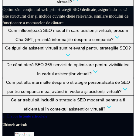
virtuali?
Optimizăm conținutul web prin strategii SEO dedicate, asigurându-ne că
este structurat clar și include cuvinte cheie relevante, similare modului de
funcționare a motoarelor de căutare.
Cum influențează SEO modul în care asistenții virtuali, precum
ChatGPT, prezintă informațiile despre o companie?
Ce tipuri de asistenți virtuali sunt relevanți pentru strategiile SEO?
De când oferă SEO 365 servicii de optimizare pentru vizibilitatea
în cadrul asistenților virtuali?
Cum pot afla mai multe despre o strategie personalizată de SEO
pentru compania mea, având în vedere și asistenții virtuali?
Ce ar trebui să includă o strategie SEO modernă pentru a fi
eficientă și în contextul asistenților virtuali?
← Înapoi la toate articolele
Ultimele articole