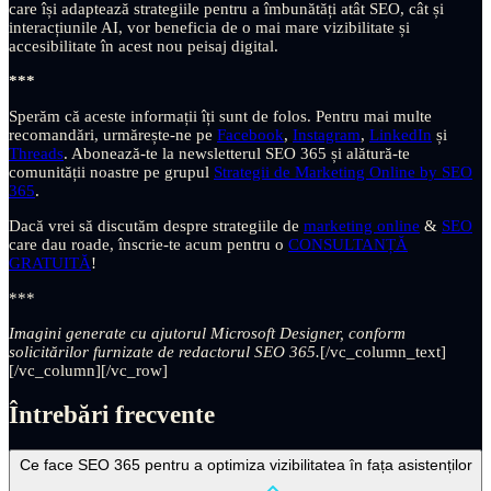
care își adaptează strategiile pentru a îmbunătăți atât SEO, cât și
interacțiunile AI, vor beneficia de o mai mare vizibilitate și
accesibilitate în acest nou peisaj digital.
***
Sperăm că aceste informații îți sunt de folos. Pentru mai multe
recomandări, urmărește-ne pe
Facebook
,
Instagram
,
LinkedIn
și
Threads
. Abonează-te la newsletterul SEO 365 și alătură-te
comunității noastre pe grupul
Strategii de Marketing Online by SEO
365
.
Dacă vrei să discutăm despre strategiile de
marketing online
&
SEO
care dau roade, înscrie-te acum pentru o
CONSULTANȚĂ
GRATUITĂ
!
***
Imagini generate cu ajutorul Microsoft Designer, conform
solicitărilor furnizate de redactorul SEO 365.
[/vc_column_text]
[/vc_column][/vc_row]
Întrebări frecvente
Ce face SEO 365 pentru a optimiza vizibilitatea în fața asistenților