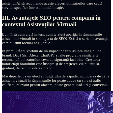
asistenții AI să recomande aceste afaceri utilizatorilor care caută
servicii specifice într-o anumită locație.
III. Avantajele SEO pentru companii în
contextul Asistenților Virtuali
Bun, însă cum arată invers: cum te ajută apariția în răspunsurile
asistenților virtuali în strategia ta de SEO? Există o serie de avantaje
care nu sunt tocmai neglijabile.
În primul rând, vorbim de un impact pozitiv asupra imaginii de
brand. Dacă Siri, Alexa, ChatGPT și alte programe similare te
recomandă utilizatorilor, ceva cu siguranță faci bine. Creșterea
notorietății brandului este însoțită și de creșterea vizibilității și,
gradual, de recunoașterea brandului.
Mai departe, ca un efect al bulgărului de zăpadă, includerea de către
asistenți virtuali în răspunsurile lor poate aduce cu sine și trafic
calificat, relevant pentru afacere, poate genera lead-uri și conversii.