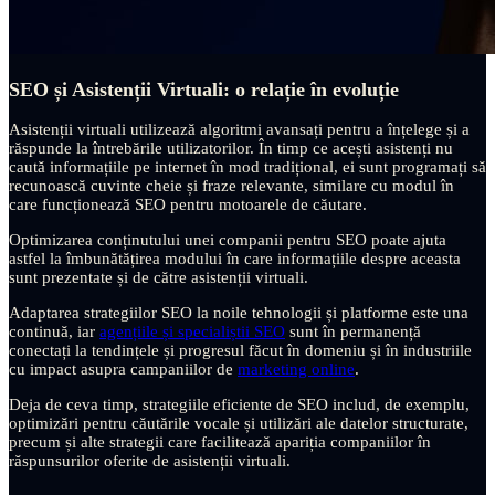
SEO și Asistenții Virtuali: o relație în evoluție
Asistenții virtuali utilizează algoritmi avansați pentru a înțelege și a
răspunde la întrebările utilizatorilor. În timp ce acești asistenți nu
caută informațiile pe internet în mod tradițional, ei sunt programați să
recunoască cuvinte cheie și fraze relevante, similare cu modul în
care funcționează SEO pentru motoarele de căutare.
Optimizarea conținutului unei companii pentru SEO poate ajuta
astfel la îmbunătățirea modului în care informațiile despre aceasta
sunt prezentate și de către asistenții virtuali.
Adaptarea strategiilor SEO la noile tehnologii și platforme este una
continuă, iar
agențiile și specialiștii SEO
sunt în permanență
conectați la tendințele și progresul făcut în domeniu și în industriile
cu impact asupra campaniilor de
marketing online
.
Deja de ceva timp, strategiile eficiente de SEO includ, de exemplu,
optimizări pentru căutările vocale și utilizări ale datelor structurate,
precum și alte strategii care facilitează apariția companiilor în
răspunsurilor oferite de asistenții virtuali.