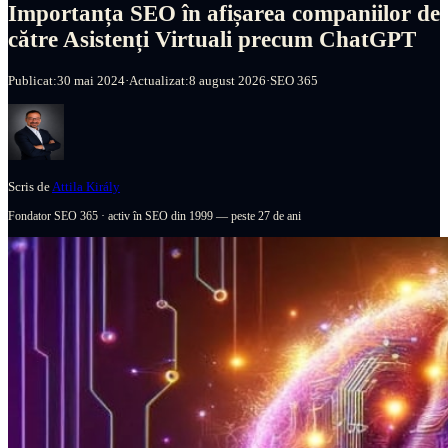
Importanța SEO în afișarea companiilor de
către Asistenți Virtuali precum ChatGPT
Publicat:
30 mai 2024
·
Actualizat:
8 august 2026
·
SEO 365
Scris de
Attila Király
Fondator SEO 365
·
activ în SEO din 1999 — peste 27 de ani