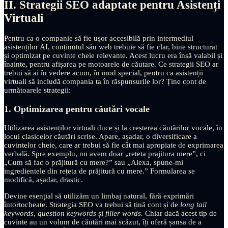
II. Strategii SEO adaptate pentru Asistenți
Virtuali
Pentru ca o companie să fie ușor accesibilă prin intermediul
asistenților AI, conținutul său web trebuie să fie clar, bine structurat
și optimizat pe cuvinte cheie relevante. Acest lucru era însă valabil și
înainte, pentru afișarea pe motoarele de căutare. Ce strategii SEO ar
trebui să ai în vedere acum, în mod special, pentru ca asistenții
virtuali să includă compania ta în răspunsurile lor? Ține cont de
următoarele strategii:
1. Optimizarea pentru căutări vocale
Utilizarea asistenților virtuali duce și la creșterea căutărilor vocale, în
locul clasicelor căutări scrise. Apare, așadar, o diversificare a
cuvintelor cheie, care ar trebui să fie cât mai apropiate de exprimarea
verbală. Spre exemplu, nu avem doar „reteta prajitura mere”, ci
„Cum să fac o prăjitură cu mere?” sau „Alexa, spune-mi
ingredientele din rețeta de prăjitură cu mere.” Formularea se
modifică, așadar, drastic.
Devine esențial să utilizăm un limbaj natural, fără exprimări
întortocheate. Strategia SEO va trebui să țină cont și de
long tail
keywords, question keywords
și
filler words.
Chiar dacă acest tip de
cuvinte au un volum de căutări mai scăzut, îți oferă șansa de a