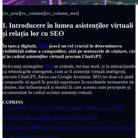
[vc_row][vc_column][vc_column_text]
I. Introducere în lumea asistenților virtuali
și relația lor cu SEO
În epoca digitală,
SEO
joacă un rol crucial în determinarea
vizibilității online a companiilor, atât pe motoarele de căutare, cât
și în cadrul asistenților virtuali precum ChatGPT.
Relevanța strategiilor
SEO
se extinde, tot mai mult, și la interacțiunile
cu tehnologiile emergente, cum ar fi asistenții virtuali inteligenți,
precum ChatGPT, Alexa sau Google Assistant. SEO nu doar că ajută
companiile să apară în poziții superioare în rezultatele motoarelor de
căutare, dar influențează și modul în care acestea sunt percepute și
recomandate în cadrul acestor asistenți virtuali.
CUPRINS
I. Introducere în lumea asistenților virtuali și relația lor cu SEO
II. Strategii SEO adaptate pentru Asistenți Virtuali
III. Avantajele SEO pentru companii în contextul Asistenților Virtuali
IV. Provocările SEO în era AI