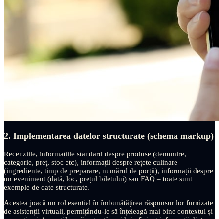
2. Implementarea datelor structurate (schema markup)
Recenziile, informațiile standard despre produse (denumire,
categorie, preț, stoc etc), informații despre rețete culinare
(ingrediente, timp de preparare, numărul de porții), informații despre
un eveniment (dată, loc, prețul biletului) sau FAQ – toate sunt
exemple de date structurate.
Acestea joacă un rol esențial în îmbunătățirea răspunsurilor furnizate
de asistenții virtuali, permițându-le să înțeleagă mai bine contextul și