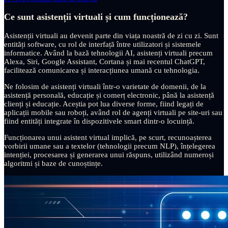
Ce sunt asistenții virtuali și cum funcționează?
Asistenții virtuali au devenit parte din viața noastră de zi cu zi. Sunt
entități software, cu rol de interfață între utilizatori și sistemele
informatice. Având la bază tehnologii AI, asistenți virtuali precum
Alexa, Siri, Google Assistant, Cortana și mai recentul ChatGPT,
facilitează comunicarea și interacțiunea umană cu tehnologia.
Ne folosim de asistenți virtuali într-o varietate de domenii, de la
asistență personală, educație și comerț electronic, până la asistență
clienți și educație. Aceștia pot lua diverse forme, fiind legați de
aplicații mobile sau roboți, având rol de agenți virtuali pe site-uri sau
fiind entități integrate în dispozitivele smart dintr-o locuință.
Funcționarea unui asistent virtual implică, pe scurt, recunoașterea
vorbirii umane sau a textelor (tehnologii precum NLP), înțelegerea
intenției, procesarea și generarea unui răspuns, utilizând numeroși
algoritmi și baze de cunoștințe.