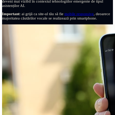
deveni mai vizibil în contextul tehnologiilor emergente de tipul
asistenților AI.
Important
: ai grijă ca site-ul tău să fie
mobile responsive
, deoarece
majoritatea căutărilor vocale se realizează prin smartphone.