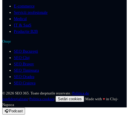
E-commerce
Servicii profesionale
Medical
IT & SaaS
Producție B2B
Orașe
SEO București
SEO Cluj
SEO Brașov
SEO Timișoara
SEO Oradea
SEO Craiova
©
2026
SEO 365. Toate drepturile rezervate.
·
Politica de
confidențialitate
·
Politica cookies
·
Setări cookies
·
Made with
♥
in Cluj-
Napoca
🎧
Podcast