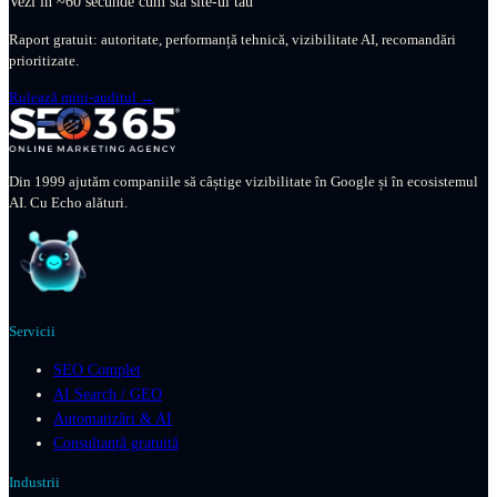
Vezi în ~60 secunde cum stă site-ul tău
Raport gratuit: autoritate, performanță tehnică, vizibilitate AI, recomandări
prioritizate.
Rulează mini-auditul →
Din 1999 ajutăm companiile să câștige vizibilitate în Google și în ecosistemul
AI. Cu Echo alături.
Servicii
SEO Complet
AI Search / GEO
Automatizări & AI
Consultanță gratuită
Industrii