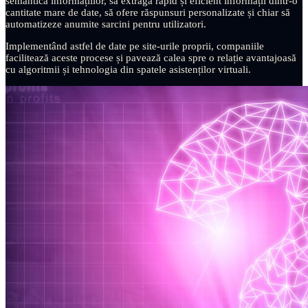
semantica informațiilor, să extragă rapid și eficient informații dintr-o
cantitate mare de date, să ofere răspunsuri personalizate și chiar să
automatizeze anumite sarcini pentru utilizatori.
Implementând astfel de date pe site-urile proprii, companiile
facilitează aceste procese și pavează calea spre o relație avantajoasă
cu algoritmii și tehnologia din spatele asistenților virtuali.