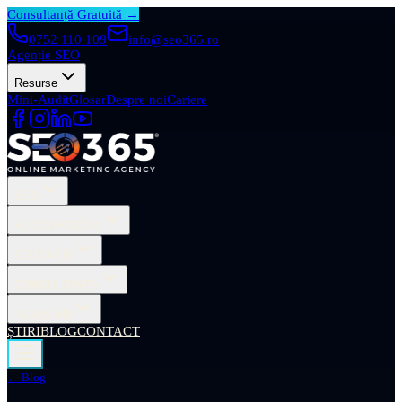
Consultanță Gratuită →
0752 110 109
info@seo365.ro
Agenție SEO
Resurse
Mini-Audit
Glosar
Despre noi
Cariere
SEO
AUTOMATIZĂRI
EDUCAȚIE
CONSULTANȚĂ
INDUSTRII
ȘTIRI
BLOG
CONTACT
← Blog